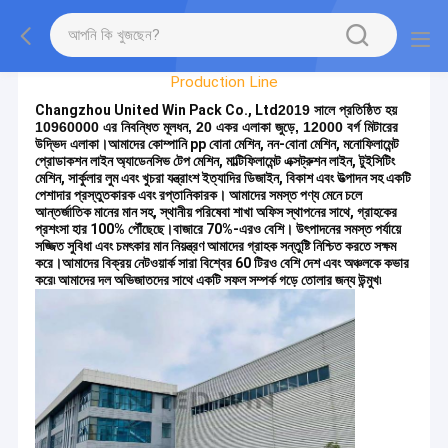
Factory Tour
Production Line
Changzhou United Win Pack Co., Ltd
2019 সালে প্রতিষ্ঠিত হয়
10960000 এর নিবন্ধিত মূলধন, 20 একর এলাকা জুড়ে, 12000 বর্গ মিটারের
উদ্ভিদ এলাকা।
আমাদের কোম্পানি pp বোনা মেশিন, নন-বোনা মেশিন, মনোফিলামেন্ট
প্রোডাকশন লাইন অ্যাডেনসিভ টেপ মেশিন, মাল্টিফিলামেন্ট এক্সট্রুশন লাইন, টুইসিটিং
মেশিন, সার্কুলার লুম এবং খুচরা যন্ত্রাংশ ইত্যাদির ডিজাইন, বিকাশ এবং উত্পাদন সহ একটি
পেশাদার প্রস্তুতকারক এবং রপ্তানিকারক। আমাদের সমস্ত পণ্য মেনে চলে
আন্তর্জাতিক মানের মান সহ, স্থানীয় পরিষেবা শাখা অফিস স্থাপনের সাথে, গ্রাহকের
প্রশংসা হার 100% পৌঁছেছে।বাজারে 70%-এরও বেশি। উৎপাদনের সমস্ত পর্যায়ে
সজ্জিত সুবিধা এবং চমৎকার মান নিয়ন্ত্রণ আমাদের গ্রাহক সন্তুষ্টি নিশ্চিত করতে সক্ষম
করে।আমাদের বিক্রয় নেটওয়ার্ক সারা বিশ্বের 60 টিরও বেশি দেশ এবং অঞ্চলকে কভার
করে৷ আমাদের দল অভিজাতদের সাথে একটি সফল সম্পর্ক গড়ে তোলার জন্য উন্মুখ৷