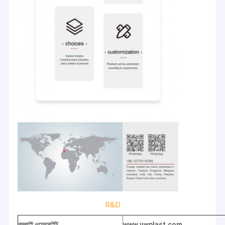
বাড়ি
কোম্পানির পরিচিতিঃ
পণ্য
আমাদের কোম্পানি একটি পেশাদারী প্রস্তুতকারকের এবং ডিজাইন সঙ্গে রপ্তানিকারক, উন্নয়ন
R&D
এবং পিপি বোনা মেশিন উৎপাদন, অ বোনা মেশিন, monofilament উত্পাদন লাইন আঠালো
ভিডিও
টেপ মেশিন,মাল্টিফিলামেন্ট এক্সট্রুশন ইন্টারটুইস্টিং মেশিন, বৃত্তাকার তাঁত এবং খুচরা যন্ত্রাংশ
কম্পাই ওয়েবসাইট
www.uwplast.com