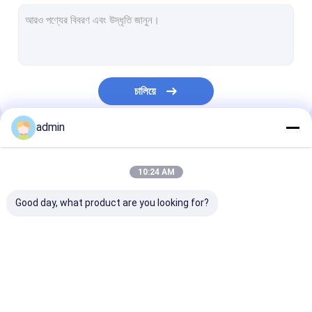
এক্সট্রুশন লেপ লেমিনেশন লাইন
বৃত্তাকার তাঁত মেশিন
FIBC ব্যাগ তৈরির মেশিন
চালিয়ে
কৃত্রিম ঘাস উৎপাদন লাইন
admin
বৃত্তাকার তাঁতের খুচরা যন্ত্রাংশ
আমাদের বিভাগসমূহ
তর্পণ তৈরির মেশিন
10:24 AM
স্বয়ংক্রিয় কাটিং এবং সেলাই মেশিন
Good day, what product are you looking for?
বোনা বস্তা ফ্লেক্সো প্রিন্টিং মেশিন
জলবাহী বিলিং প্রেস মেশিন
টেপ এক্সট্রুশন লাইন
মনোফিলামেন্ট এক্সট্রুশন লাইন
এক্সট্রুশন লেপ লেমি
আঠালো টেপ মেকিং মেশিন