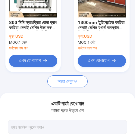
আমাদের সম্পর্কে
কারখানা ভ্রমণ
800 মিমি স্বয়ংক্রিয় বোনা ব্যাগ
1300mm ইন্টিগ্রেটেড কাটিয়া
কাটিয়া সেলাই মেশিন উচ্চ দক্ষতা
সেলাই মেশিন যথার্থ অবস্থান
মান নিয়ন্ত্রণ
ব্যাগ উত্পাদন জন্য স্থিতিশীল
স্থিতিশীল আউটপুট বোনা ব্যাগ
মূল্য:
USD
মূল্য:
USD
আউটপুট
জন্য
MOQ:
1 সেট
MOQ:
1 সেট
যোগাযোগ করুন
সর্বশেষ দাম পান
সর্বশেষ দাম পান
খবর
এখন যোগাযোগ
এখন যোগাযোগ
মামলা
আরো দেখুন
উদ্ধৃতির জন্য আবেদন
একটি বার্তা রেখে যান
আমরা দ্রুত উত্তর দেব
টেপ এক্সট্রুশন লাইন
মনোফিলামেন্ট এক্সট্রুশন লাইন