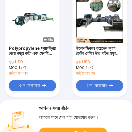
Polypropylene স্বয়ংক্রিয়
ইকোলজিকাল ওয়েভেন ব্যাগ
বোনা বস্তা কাটা এবং সেলাই
তৈরির মেশিন উচ্চ গতির মসৃণ
মেশিন 36pcs মিন
অপারেশন শিল্প ব্যাগ উত্পাদনের
মূল্য:
USD
মূল্য:
USD
জন্য
MOQ:
1 সেট
MOQ:
1 সেট
সর্বশেষ দাম পান
সর্বশেষ দাম পান
এখন যোগাযোগ
এখন যোগাযোগ
আপনার সময় বাঁচান
আমাদের সাথে সেরা পণ্য যোগাযোগ করুন।