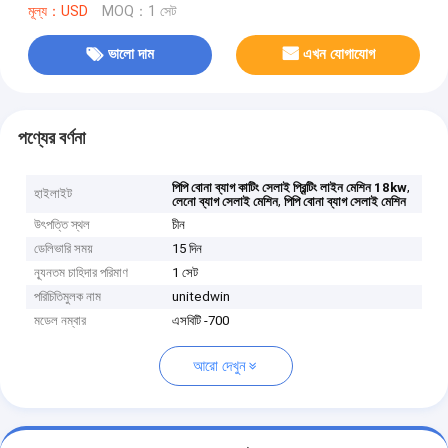
মূল্য：USD
MOQ：1 সেট
ভালো দাম
এখন যোগাযোগ
পণ্যের বর্ণনা
,
পিপি বোনা ব্যাগ কাটিং সেলাই প্রিন্টিং লাইন মেশিন 18kw
হাইলাইট
,
লেনো ব্যাগ সেলাই মেশিন
পিপি বোনা ব্যাগ সেলাই মেশিন
উৎপত্তি স্থল
চীন
ডেলিভারি সময়
15 দিন
ন্যূনতম চাহিদার পরিমাণ
1 সেট
পরিচিতিমুলক নাম
unitedwin
মডেল নম্বার
এসবিটি -700
আরো দেখুন