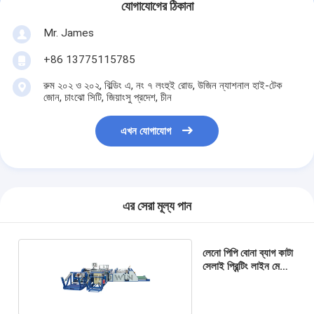
যোগাযোগের ঠিকানা
Mr. James
+86 13775115785
রুম ২০২ ও ২০২, বিল্ডিং এ, নং ৭ লংহুই রোড, উজিন ন্যাশনাল হাই-টেক
জোন, চাংঝো সিটি, জিয়াংসু প্রদেশ, চীন
এখন যোগাযোগ
এর সেরা মূল্য পান
লেনো পিপি বোনা ব্যাগ কাটা
সেলাই প্রিন্টিং লাইন মেশিন
18kw