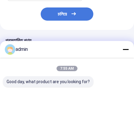
চালিয়ে
প্রস্তাবিত পণ্য
admin
7:55 AM
Good day, what product are you looking for?
800 মিমি স্বয়ংক্রিয় বোনা ব্যাগ
1300mm ইন্টিগ্রেটেড কাটিয়া
1300 মিমি পিপি বোনা 
কাটিয়া সেলাই মেশিন উচ্চ দক্ষতা
সেলাই মেশিন যথার্থ অবস্থান
কাটিয়া সেলাই মেশিন উ
ব্যাগ উত্পাদন জন্য স্থিতিশীল
স্থিতিশীল আউটপুট বোনা ব্যাগ
আউটপুট ব্যাগ উত্পাদন 
আউটপুট
জন্য
স্থিতিশীল কর্মক্ষমতা
ভালো দাম
ভালো দাম
ভালো দাম