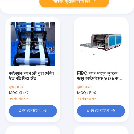
আপনার প্রয়োজনীয়তা দিন
ফাইব্যাক ব্যাগ বেল্ট বুনন মেশিন
FIBC ব্যাগ জাম্বো ব্যাগের
উচ্চ গতি ফিতা তাঁত
জন্য কাস্টমাইজড ২/৪/৬ কালার
প্রিন্টিং মেশিন SBY-
মূল্য:
USD
মূল্য:
USD
1450/2000
MOQ:
১টি সেট
MOQ:
১টি সেট
সর্বশেষ দাম পান
সর্বশেষ দাম পান
এখন যোগাযোগ
এখন যোগাযোগ