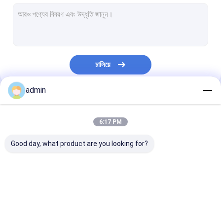
এক্সট্রুশন লেপ লেমিনেশন লাইন
বৃত্তাকার তাঁত মেশিন
FIBC ব্যাগ তৈরির মেশিন
চালিয়ে
কৃত্রিম ঘাস উৎপাদন লাইন
admin
বৃত্তাকার তাঁতের খুচরা যন্ত্রাংশ
আমাদের বিভাগসমূহ
তর্পণ তৈরির মেশিন
6:17 PM
স্বয়ংক্রিয় কাটিং এবং সেলাই মেশিন
Good day, what product are you looking for?
বোনা বস্তা ফ্লেক্সো প্রিন্টিং মেশিন
জলবাহী বিলিং প্রেস মেশিন
টেপ এক্সট্রুশন লাইন
মনোফিলামেন্ট এক্সট্রুশন লাইন
এক্সট্রুশন লেপ লেমি
আঠালো টেপ মেকিং মেশিন