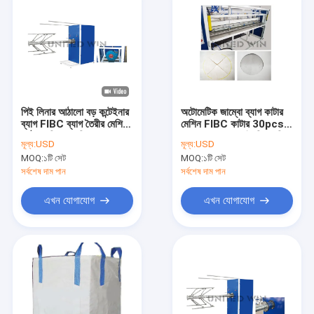
পিই লিনার আঠালো বড় কন্টেইনার
অটোমেটিক জাম্বো ব্যাগ কাটার
ব্যাগ FIBC ব্যাগ তৈরীর মেশিন
মেশিন FIBC কাটার 30pcs
আঠালো লিনার মেশিন 2.2kw
Min FIBC ব্যাগ তৈরির মেশিন
মূল্য:
USD
মূল্য:
USD
MOQ:
১টি সেট
MOQ:
১টি সেট
সর্বশেষ দাম পান
সর্বশেষ দাম পান
এখন যোগাযোগ
এখন যোগাযোগ
বাড়ি
পণ্য
ভিডিও