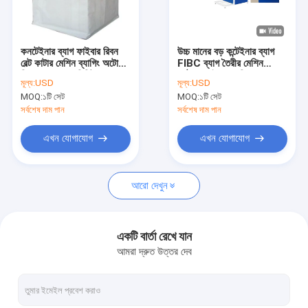
আমাদের সম্পর্কে
কারখানা ভ্রমণ
কনটেইনার ব্যাগ ফাইবার রিবন
উচ্চ মানের বড় কন্টেইনার ব্যাগ
বেল্ট কাটার মেশিন ব্যাগিং অটো
FIBC ব্যাগ তৈরীর মেশিন
মান নিয়ন্ত্রণ
ফিডার 80pcs মিনিট
আঠালো লাইনার মেশিন 2.2kw
মূল্য:
USD
মূল্য:
USD
MOQ:
১টি সেট
MOQ:
১টি সেট
যোগাযোগ করুন
সর্বশেষ দাম পান
সর্বশেষ দাম পান
খবর
এখন যোগাযোগ
এখন যোগাযোগ
মামলা
আরো দেখুন
উদ্ধৃতির জন্য আবেদন
একটি বার্তা রেখে যান
আমরা দ্রুত উত্তর দেব
টেপ এক্সট্রুশন লাইন
মনোফিলামেন্ট এক্সট্রুশন লাইন