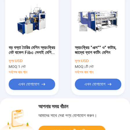
বড় বস্তা তৈরির মেশিন স্বয়ংক্রিয়
স্বয়ংক্রিয় "এক্স"" ও" কাটার,
নেট বাফেল Fibc সেলাই মেশিন
জাম্বো ব্যাগ কাটিং মেশিন
3 মি
মূল্য:
USD
মূল্য:
USD
MOQ:
1 সেট
MOQ:
১টি সেট
সর্বশেষ দাম পান
সর্বশেষ দাম পান
এখন যোগাযোগ
এখন যোগাযোগ
আপনার সময় বাঁচান
আমাদের সাথে সেরা পণ্য যোগাযোগ করুন।