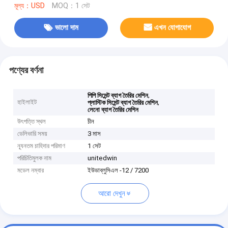
মূল্য：USD
MOQ：1 সেট
ভালো দাম
এখন যোগাযোগ
পণ্যের বর্ণনা
,
পিপি সিমেন্ট ব্যাগ তৈরির মেশিন
হাইলাইট
,
প্লাস্টিক সিমেন্ট ব্যাগ তৈরির মেশিন
লেনো ব্যাগ তৈরির মেশিন
উৎপত্তি স্থল
চীন
ডেলিভারি সময়
3 মাস
ন্যূনতম চাহিদার পরিমাণ
1 সেট
পরিচিতিমুলক নাম
unitedwin
মডেল নম্বার
ইউডাব্লুসিএল -12 / 7200
আরো দেখুন