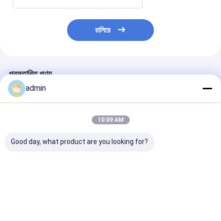
চালিয়ে
প্রস্তাবিত পণ্য
admin
10:09 AM
Good day, what product are you looking for?
SBY-650X4 চার শাটল
সবজির প্যাকেজের জন্য লিনো
প্লাস্টিকের বৃত্তাকার 
লেনো মেশ ব্যাগ পেঁয়াজের ব্যাগ
ব্যাগের চারটি শাটল ছোট
শাটল জাম্বো কনটেইনার
বৃত্তাকার তাঁত মেশিন
বৃত্তাকার তাঁত
তৈরীর মেশিন
ভালো দাম
ভালো দাম
ভালো দাম