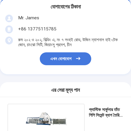
যোগাযোগের ঠিকানা
Mr. James
+86 13775115785
রুম ২০২ ও ২০২, বিল্ডিং এ, নং ৭ লংহুই রোড, উজিন ন্যাশনাল হাই-টেক
জোন, চাংঝো সিটি, জিয়াংসু প্রদেশ, চীন
এখন যোগাযোগ
এর সেরা মূল্য পান
প্লাস্টিক সার্কুলার তাঁত
পিপি সিমেন্ট ব্যাগ তৈরির
মেশিন