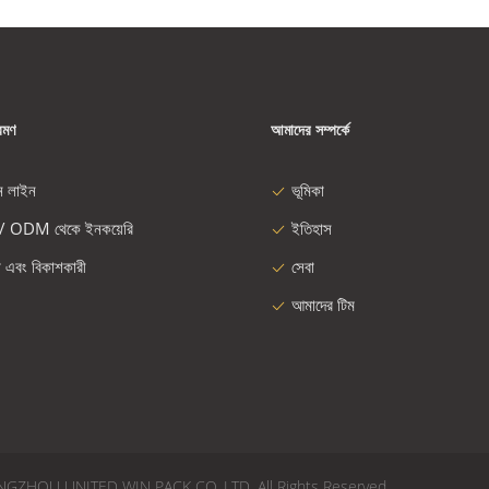
রমণ
আমাদের সম্পর্কে
ন লাইন
ভূমিকা
/ ODM থেকে ইনকয়েরি
ইতিহাস
া এবং বিকাশকারী
সেবা
আমাদের টিম
026 CHANGZHOU UNITED WIN PACK CO.,LTD. All Rights Reserved.