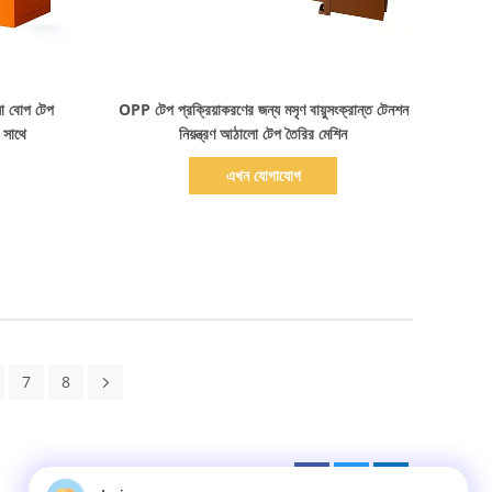
বিস্তারিত দেখাও
য়া বোপ টেপ
OPP টেপ প্রক্রিয়াকরণের জন্য মসৃণ বায়ুসংক্রান্ত টেনশন
র সাথে
নিয়ন্ত্রণ আঠালো টেপ তৈরির মেশিন
এখন যোগাযোগ
7
8