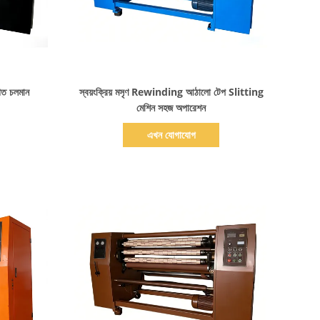
বিস্তারিত দেখাও
াগত চলমান
স্বয়ংক্রিয় মসৃণ Rewinding আঠালো টেপ Slitting
মেশিন সহজ অপারেশন
এখন যোগাযোগ