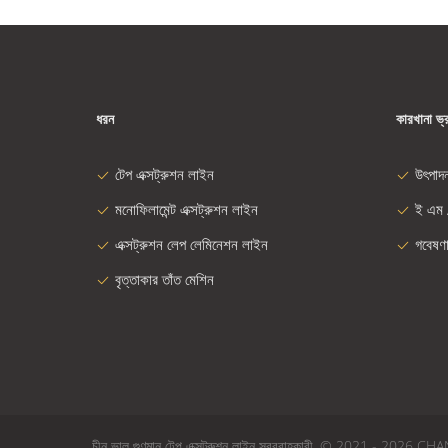
ধরন
কারখানা ভ্
টেপ এক্সট্রুশন লাইন
উৎপাদ
মনোফিলামেন্ট এক্সট্রুশন লাইন
ই এম 
এক্সট্রুশন লেপ লেমিনেশন লাইন
গবেষণ
বৃত্তাকার তাঁত মেশিন
চীন ভাল গুণমান টেপ এক্সট্রুশন লাইন সরবরাহকারী. © 2021 - 2