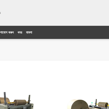
িটেড
গাযোগ করুন
খবর
মামলা