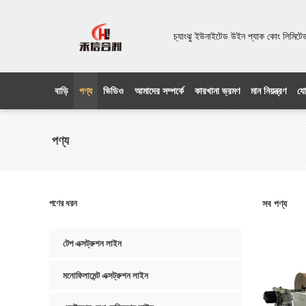
চ্যাংঝু ইউনাইটেড উইন প্যাক কোং লিম
বাড়ি
পণ্য
ভিডিও
আমাদের সম্পর্কে
কারখানা ভ্রমণ
মান নিয়ন্ত্রণ
যো
পণ্য
পণের ধরন
সব পণ্য
টেপ এক্সট্রুশন লাইন
মনোফিলামেন্ট এক্সট্রুশন লাইন