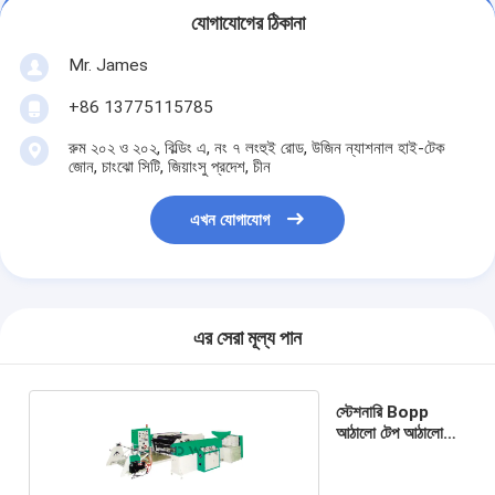
যোগাযোগের ঠিকানা
Mr. James
+86 13775115785
রুম ২০২ ও ২০২, বিল্ডিং এ, নং ৭ লংহুই রোড, উজিন ন্যাশনাল হাই-টেক
জোন, চাংঝো সিটি, জিয়াংসু প্রদেশ, চীন
এখন যোগাযোগ
এর সেরা মূল্য পান
স্টেশনারি Bopp
আঠালো টেপ আঠালো
আবরণ মেশিন