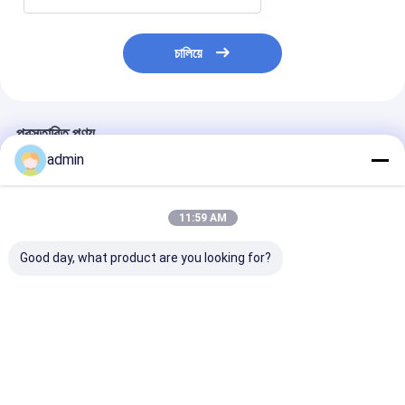
চালিয়ে
প্রস্তাবিত পণ্য
admin
11:59 AM
Good day, what product are you looking for?
উচ্চ নির্ভুলতা টেপ রোল স্লিটার
সুপার ক্লিয়ার কম্প্যাক্ট টেপ
বায়ুসংক্রান্ত ধ্রুবক ট
OPP শব্দহীন টেপ জন্য
স্লিটিং মেশিন OPP সাউন্ডলেস
ক্রমাগত চলমান
বায়ুসংক্রান্ত টেনশন নিয়ন্ত্রণ
টেপের জন্য নির্ভুল কাটিং এবং
স্থিতিশীল চালনা
ভালো দাম
ভালো দাম
ভালো দাম