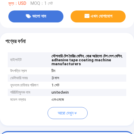
মূল্য：USD
MOQ：1 সেট
ভালো দাম
এখন যোগাযোগ
পণ্যের বর্ণনা
,
,
স্টেশনারি টেপ তৈরির মেশিন
বোপ্প ​​আঠালো টেপ লেপ মেশিন
হাইলাইট
adhesive tape coating machine
manufacturers
উৎপত্তি স্থল
চীন
ডেলিভারি সময়
3 মাস
ন্যূনতম চাহিদার পরিমাণ
1 সেট
পরিচিতিমুলক নাম
unitedwin
মডেল নম্বার
এফএমজে
আরো দেখুন