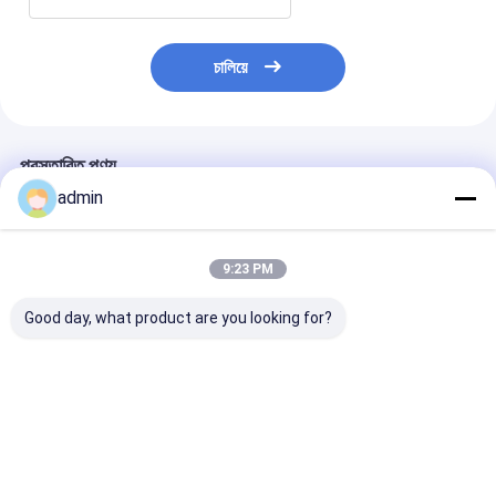
চালিয়ে
প্রস্তাবিত পণ্য
admin
9:23 PM
Good day, what product are you looking for?
উচ্চ নির্ভুলতা টেপ রোল স্লিটার
সুপার ক্লিয়ার কম্প্যাক্ট টেপ
বায়ুসংক্রান্ত ধ্রুবক ট
OPP শব্দহীন টেপ জন্য
স্লিটিং মেশিন OPP সাউন্ডলেস
ক্রমাগত চলমান
বায়ুসংক্রান্ত টেনশন নিয়ন্ত্রণ
টেপের জন্য নির্ভুল কাটিং এবং
স্থিতিশীল চালনা
ভালো দাম
ভালো দাম
ভালো দাম