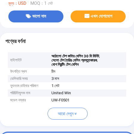
মূল্য：USD
MOQ：1 সেট
ভালো দাম
এখন যোগাযোগ
পণ্যের বর্ণনা
,
আঠালো টেপ কাটার মেশিন 30 মি মিনিট
হাইলাইট
,
সেলো টেপ তৈরির মেশিন প্রস্তুতকারক
বোপ প্রিন্টিং টেপ মেশিন
উৎপত্তি স্থল
চীন
ডেলিভারি সময়
3 মাস
ন্যূনতম চাহিদার পরিমাণ
1 সেট
পরিচিতিমুলক নাম
United Win
মডেল নম্বার
UW-F0501
আরো দেখুন