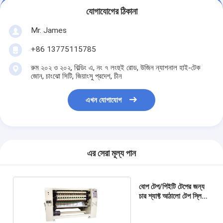
যোগাযোগের ঠিকানা
Mr. James
+86 13775115785
রুম ২০২ ও ২০২, বিল্ডিং এ, নং ৭ লংহুই রোড, উজিন ন্যাশনাল হাই-টেক
জোন, চাংঝো সিটি, জিয়াংসু প্রদেশ, চীন
এখন যোগাযোগ
এর সেরা মূল্য পান
বোপ টেপ/পিইটি টেপের জন্য
চার শ্যাফ্ট আঠালো টেপ স্লিটিং
মেকিং মেশিন