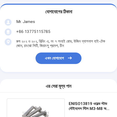
যোগাযোগের ঠিকানা
Mr. James
+86 13775115785
রুম ২০২ ও ২০২, বিল্ডিং এ, নং ৭ লংহুই রোড, উজিন ন্যাশনাল হাই-টেক
জোন, চাংঝো সিটি, জিয়াংসু প্রদেশ, চীন
এখন যোগাযোগ
এর সেরা মূল্য পান
ENISO13819 ওয়েল্ড স্টাড
স্টেইনলেস স্টিল M3-M8 অটো
গাড়ির খুচরা যন্ত্রাংশ