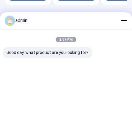
বাড়ি
আমাদের
আমাদের সাথে যোগাযোগ
Desktop
admin
Site
সম্পর্কে
করুন
সাইট ম্যাপ
Privacy Policy
গুণ
টেপ এক্সট্রুশন লাইন
চীন কারখানা.Copyright © 2026 CHANGZHOU UNITED
2:57 PM
WIN PACK CO.,LTD. All Rights Reserved.
Good day, what product are you looking for?
বাড়ি
পণ্য
ভিডিও