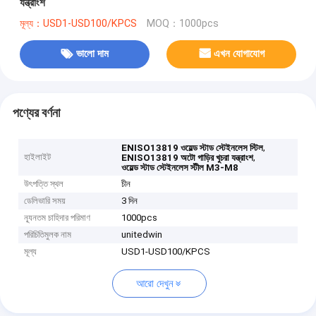
যন্ত্রাংশ
মূল্য：USD1-USD100/KPCS
MOQ：1000pcs
ভালো দাম
এখন যোগাযোগ
পণ্যের বর্ণনা
,
ENISO13819 ওয়েল্ড স্টাড স্টেইনলেস স্টিল
হাইলাইট
,
ENISO13819 অটো গাড়ির খুচরা যন্ত্রাংশ
ওয়েল্ড স্টাড স্টেইনলেস স্টীল M3-M8
উৎপত্তি স্থল
চীন
ডেলিভারি সময়
3 দিন
ন্যূনতম চাহিদার পরিমাণ
1000pcs
পরিচিতিমুলক নাম
unitedwin
মূল্য
USD1-USD100/KPCS
আরো দেখুন