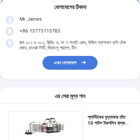
যোগাযোগের ঠিকানা
Mr. James
+86 13775115785
রুম ২০২ ও ২০২, বিল্ডিং এ, নং ৭ লংহুই রোড, উজিন ন্যাশনাল হাই-টেক
জোন, চাংঝো সিটি, জিয়াংসু প্রদেশ, চীন
এখন যোগাযোগ
এর সেরা মূল্য পান
প্লাস্টিকের বৃত্তাকার তাঁত
10 শাটল টারপলিন বাল্ক
ব্যাগ তৈরির মেশিন