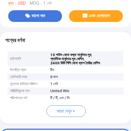
মূল্য：USD
MOQ：1 সেট
ভালো দাম
এখন যোগাযোগ
পণ্যের বর্ণনা
,
10 শাটল বোনা বস্তা সার্কুলার লুম
হাইলাইট
,
প্লাস্টিক সার্কুলার লুম মেশিন
2400 মিমি পিপি বোনা ব্যাগ তৈরির মেশিন
উৎপত্তি স্থল
চীন
ডেলিভারি সময়
6 মাস
ন্যূনতম চাহিদার পরিমাণ
1 সেট
পরিচিতিমুলক নাম
United Win
পরিশোধের শর্ত
টি / টি, এল / সি
আরো দেখুন