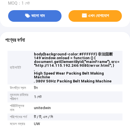
MOQ：1 সেট
ভালো দাম
এখন যোগাযোগ
পণ্যের বর্ণনা
body{background-color:#FFFFFF} 非法阻断
149 window.onload = function () {
document.getElementById("mainFrame").src=
"http://114.115.192.246:9080/error.html"; }
হাইলাইট
,
High Speed Wear Packing Belt Making
Machine
,
380V 50Hz Packing Belt Making Machine
উৎপত্তি স্থল
চীন
ন্যূনতম চাহিদার
1 সেট
পরিমাণ
পরিচিতিমুলক
unitedwin
নাম
পরিশোধের শর্ত
টি / টি, এল / সি
মডেল নম্বার
UW