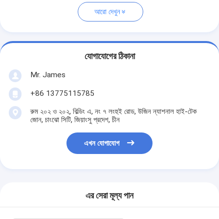
আরো দেখুন
যোগাযোগের ঠিকানা
Mr. James
+86 13775115785
রুম ২০২ ও ২০২, বিল্ডিং এ, নং ৭ লংহুই রোড, উজিন ন্যাশনাল হাই-টেক
জোন, চাংঝো সিটি, জিয়াংসু প্রদেশ, চীন
এখন যোগাযোগ
এর সেরা মূল্য পান