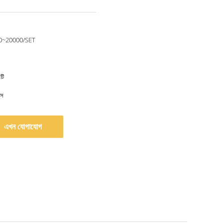
0~20000/SET
টি
াস
এখন যোগাযোগ