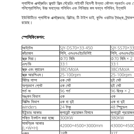
প্লাস্টিক এক্সট্রুডিং ফ্ল্যাট ফিল্ম স্ট্রেচিং লাইনটি বিদেশী উন্নত কৌশল প্রবর্তন 
পলিপ্রোপিলিন, উচ্চ ঘনত্বের পলিথিন এবং লিনিয়ার কম ঘনত্ব পলিথিন, ইত্যাদি
ইউনিটটিতে প্লাস্টিক এক্সট্রুডার, ফিল্টার, টি-টাইপ ডাই, কুলিং ওয়াটার ট্যাঙ্ক, ট্র্যা
রয়েছে।
স্পেসিফিকেশন:
আইটেম
SJY-DS70×33-450
SJY-SS70×3
কাঁচামাল
পিপি, এলএলএইচডিপিই
পিপি, এলএলএইচ
স্ক্রু দিয়া।
Φ70 মিমি
Φ70 মিমি × 2
এল/ডি
33:1
33:1
স্ক্রু এবং ব্যারেল
38CrMoIA
38CrMoIA
স্ক্রু আরপিএম।
25-100rpm
25-100rpm
মিটার পাম্প
এক সেট
দুই সেট
অগ্রভাগ প্লেট
এক সেট
দুই সেট
গর্ত নং
96 গর্ত
96 ছিদ্র × 2
অঙ্কন বিভাগ
এক
এক
ফিক্সিং বিভাগ
এক বা দুই
এক বা দুই
winders
24 টাকু
48 স্পিন্ডেল
উইন্ডার আকার
ক্লায়েন্ট প্রয়োজন হিসাবে
ক্লায়েন্ট প্রয়োজ
শক্তি ইনস্টল করা হচ্ছে
300KW
380KW
সামগ্রিক আকার
42000×4500×3000mm
43000×450
(L×W×H)
ওজন
28টি
32T