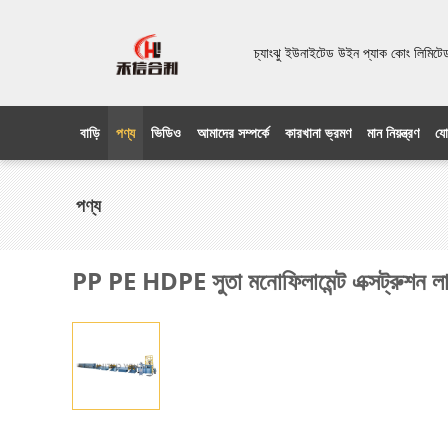
চ্যাংঝু ইউনাইটেড উইন প্যাক কোং লিম
বাড়ি
পণ্য
ভিডিও
আমাদের সম্পর্কে
কারখানা ভ্রমণ
মান নিয়ন্ত্রণ
যো
পণ্য
PP PE HDPE সুতা মনোফিলামেন্ট এক্সট্রুশন লাইন প্