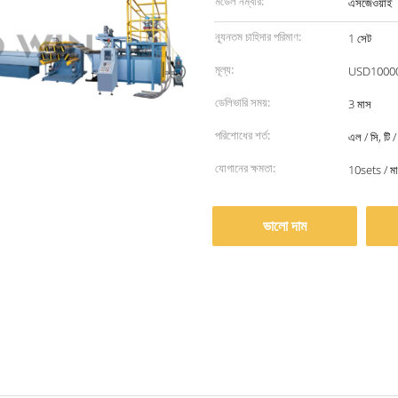
মডেল নম্বার:
এসজেওয়াই
ন্যূনতম চাহিদার পরিমাণ:
1 সেট
মূল্য:
USD1000
ডেলিভারি সময়:
3 মাস
পরিশোধের শর্ত:
এল / সি, টি / 
যোগানের ক্ষমতা:
10sets / ম
ভালো দাম