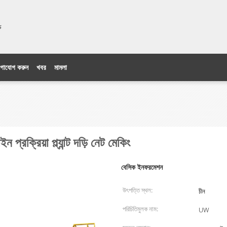
িটেড
গাযোগ করুন
খবর
মামলা
রক্রিয়া প্ল্যান্ট দড়ি নেট মেকিং
বেসিক ইনফরমেশন
উৎপত্তি স্থল:
চীন
পরিচিতিমুলক নাম:
UW