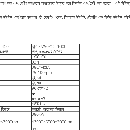
এবং শোষণ করে এবং দেশীয় সরঞ্জামের অপ্রতুলতা উন্নত করে ডিজাইন এবং তৈরি করা হয়েছে ~ এটি বিভিন্ন 
কশন ইউনিট, এজ ইয়াম ক্রাশার, হট স্ট্রেচিং ওভেন, স্প্লিটার ইউনিট, স্ট্রেচিং এবং ফিক্সিং ইউনিট, উইন্ডি
3-450
SJY-SM90×33-1000
ডিপিই
পিপি, এলএলএইচডিপিই
Φ90 মিমি
33:1
38CrMoIA
25-100rpm
দুই সেট
দুই সেট
96 হোল×2
এক
এক বা দুই
48টি টাকু
ন হিসাবে
ক্লায়েন্ট প্রয়োজন হিসাবে
380KW
0×3000mm
43000×6500×3000mm
32T