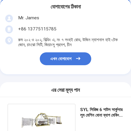
যোগাযোগের ঠিকানা
Mr. James
+86 13775115785
রুম ২০২ ও ২০২, বিল্ডিং এ, নং ৭ লংহুই রোড, উজিন ন্যাশনাল হাই-টেক
জোন, চাংঝো সিটি, জিয়াংসু প্রদেশ, চীন
এখন যোগাযোগ
এর সেরা মূল্য পান
SYL সিরিজ 6 শাটল সার্কুলার
লুম মেশিন বোনা ব্যাগ মেকিং
মেশিন 7.5kw