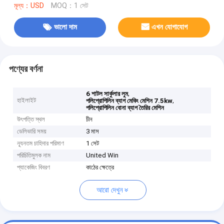
মূল্য：USD
MOQ：1 সেট
ভালো দাম
এখন যোগাযোগ
পণ্যের বর্ণনা
,
6 শাটল সার্কুলার লুম
হাইলাইট
,
পলিপ্রোপিলিন ব্যাগ মেকিং মেশিন 7.5kw
পলিপ্রোপিলিন বোনা ব্যাগ তৈরির মেশিন
উৎপত্তি স্থল
চীন
ডেলিভারি সময়
3 মাস
ন্যূনতম চাহিদার পরিমাণ
1 সেট
পরিচিতিমুলক নাম
United Win
প্যাকেজিং বিবরণ
কাঠের ক্ষেত্রে
আরো দেখুন