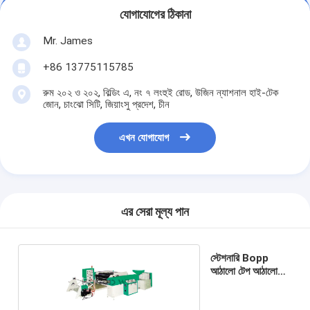
যোগাযোগের ঠিকানা
Mr. James
+86 13775115785
রুম ২০২ ও ২০২, বিল্ডিং এ, নং ৭ লংহুই রোড, উজিন ন্যাশনাল হাই-টেক
জোন, চাংঝো সিটি, জিয়াংসু প্রদেশ, চীন
এখন যোগাযোগ
এর সেরা মূল্য পান
স্টেশনারি Bopp
আঠালো টেপ আঠালো
আবরণ মেশিন