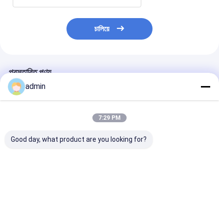
চালিয়ে
প্রস্তাবিত পণ্য
admin
7:29 PM
Good day, what product are you looking for?
উচ্চ নির্ভুলতা টেপ রোল স্লিটার
সুপার ক্লিয়ার কম্প্যাক্ট টেপ
বায়ুসংক্রান্ত ধ্রুবক ট
OPP শব্দহীন টেপ জন্য
স্লিটিং মেশিন OPP সাউন্ডলেস
ক্রমাগত চলমান
বায়ুসংক্রান্ত টেনশন নিয়ন্ত্রণ
টেপের জন্য নির্ভুল কাটিং এবং
স্থিতিশীল চালনা
ভালো দাম
ভালো দাম
ভালো দাম