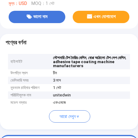
মূল্য：USD
MOQ：1 সেট
ভালো দাম
এখন যোগাযোগ
পণ্যের বর্ণনা
,
,
স্টেশনারি টেপ তৈরির মেশিন
বোপ্প ​​আঠালো টেপ লেপ মেশিন
হাইলাইট
adhesive tape coating machine
manufacturers
উৎপত্তি স্থল
চীন
ডেলিভারি সময়
3 মাস
ন্যূনতম চাহিদার পরিমাণ
1 সেট
পরিচিতিমুলক নাম
unitedwin
মডেল নম্বার
এফএমজে
আরো দেখুন