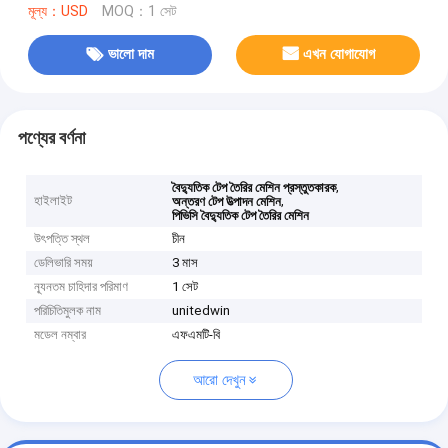
মূল্য：USD
MOQ：1 সেট
ভালো দাম
এখন যোগাযোগ
পণ্যের বর্ণনা
,
বৈদ্যুতিক টেপ তৈরির মেশিন প্রস্তুতকারক
হাইলাইট
,
অন্তরণ টেপ উত্পাদন মেশিন
পিভিসি বৈদ্যুতিক টেপ তৈরির মেশিন
উৎপত্তি স্থল
চীন
ডেলিভারি সময়
3 মাস
ন্যূনতম চাহিদার পরিমাণ
1 সেট
পরিচিতিমুলক নাম
unitedwin
মডেল নম্বার
এফএমটি-বি
আরো দেখুন