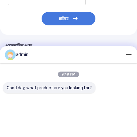
চালিয়ে
প্রস্তাবিত পণ্য
admin
9:48 PM
Good day, what product are you looking for?
উচ্চ নির্ভুলতা টেপ রোল স্লিটার
সুপার ক্লিয়ার কম্প্যাক্ট টেপ
বায়ুসংক্রান্ত ধ্রুবক ট
OPP শব্দহীন টেপ জন্য
স্লিটিং মেশিন OPP সাউন্ডলেস
ক্রমাগত চলমান
বায়ুসংক্রান্ত টেনশন নিয়ন্ত্রণ
টেপের জন্য নির্ভুল কাটিং এবং
স্থিতিশীল চালনা
ভালো দাম
ভালো দাম
ভালো দাম