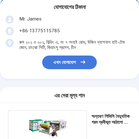
যোগাযোগের ঠিকানা
Mr. James
+86 13775115785
রুম ২০২ ও ২০২, বিল্ডিং এ, নং ৭ লংহুই রোড, উজিন ন্যাশনাল হাই-টেক
জোন, চাংঝো সিটি, জিয়াংসু প্রদেশ, চীন
এখন যোগাযোগ
এর সেরা মূল্য পান
অন্তরণ পিভিসি বৈদ্যুতিক
গরম দ্রবীভূত আঠালো টেপ
মেশিন