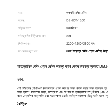
নাম:
জলবাহী বেলিং মেশিন
মডেল:
DBJ-80T/1200
শক্তির উৎস:
জলবাহী চাপ
হাইড্রোলিক সিলিন্ডারের চাপ:
80T
স্থিতিস্থাপক:
2200*1200*3500 মিমি
80t উল্লম্ব বেলিং প্রেস মেশিন
উল্ল
বিশেষভাবে তুলে ধরা:
,
হাইড্রোলিক বেলিং প্রেস মেশিন জাম্বো ব্যাগ বেলার উল্লম্ব ব্যবহৃত 
বর্ণনা:
এই সিরিজের মেশিনগুলি বিশেষভাবে ধারক ব্যাগের জন্য প্যাক করার জন্য ব্যবহৃত হয়
জন্য ক্ল্যাম্প চালানোর জন্য, কম্প্রেশন এবং রিপজিশন প্রক্রিয়াটি সম্পূর্ণ করে।এব
করে, বৈদ্যুতিক যন্ত্রপাতি এবং তেল পাম্প একটি সমন্বিত সংযোগ।কিছু দুর্বল অংশ, প্
বৈশিষ্ট্য: