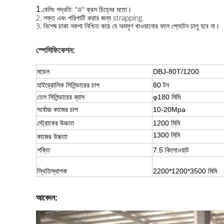
বেলিং পদ্ধতি: "#" ক্রস চিহ্নের মতো।
1.
2. শক্ত এবং পরিপাটি করার জন্য strapping.
3. বিশেষ চাকা নকশা নিশ্চিত করে যে অমসৃণ খাওয়ানোর ফলে প্লেটেন ঢালু হবে না।
স্পেসিফিকেশন:
মডেল
DBJ-80T/1200
হাইড্রোলিক সিলিন্ডারের চাপ
80 টন
তেল সিলিন্ডারের ব্যাস
φ180 মিমি
সর্বোচ্চ কাজের চাপ
10-20Mpa
স্ট্রোকের উচ্চতা
1200 মিমি
1300 মিমি
কাজের উচ্চতা
শক্তি
7.5 কিলোওয়াট
স্থিতিস্থাপক
2200*1200*3500 মিমি
আবেদন: