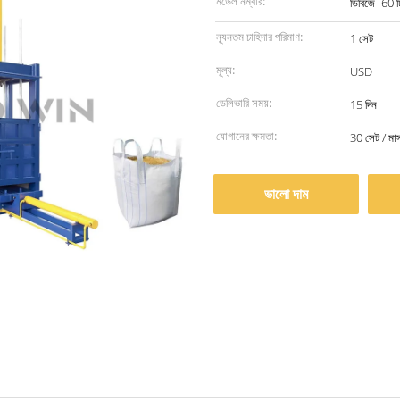
মডেল নম্বার:
ডিবিজে -60 
ন্যূনতম চাহিদার পরিমাণ:
1 সেট
মূল্য:
USD
ডেলিভারি সময়:
15 দিন
যোগানের ক্ষমতা:
30 সেট / মা
ভালো দাম