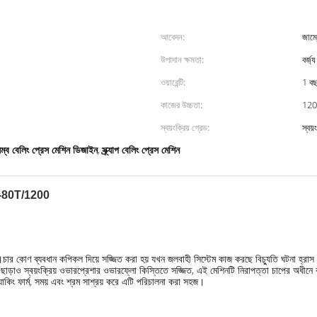
আবেদন:
জাম্
উপাদান ক্ষমতা:
বর্জ
ওয়ারেন্টি:
1 ব
কাজের উচ্চতা:
1200
স্বয়ংক্রিয় গ্রেড:
স্বয়ং
ম্ব বেলিং প্রেস মেশিন ডিজাইন
স্ক্র্যাপ বেলিং প্রেস মেশিন
,
DBJ-80T/1200
।চার কোণ ব্যবধান কপিকল দিয়ে সজ্জিত করা হয় যখন জলবাহী সিস্টেম কাজ করছে বিচ্যুতি ঘটনা হ্রাস 
ং এছাড়াও স্বয়ংক্রিয় ওভারপ্রেশার ওভারফ্লো কিস্তিতে সজ্জিত, এই মেশিনটি নিরাপত্তা চাপের অধীনে 
যাকিং ফার্ম, সময় এবং শ্রম সাশ্রয় করে এটি পরিচালনা করা সহজ।