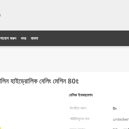
িটেড
গাযোগ করুন
খবর
মামলা
 টারপলিন হাইড্রোলিক বেলিং মেশিন 80t
বেসিক ইনফরমেশন
উৎপত্তি স্থল:
চীন
পরিচিতিমুলক নাম:
unitedwi