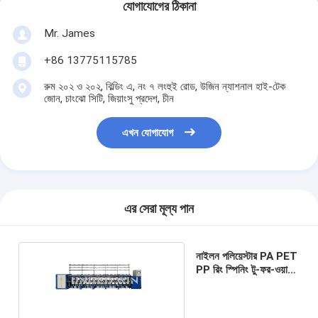
যোগাযোগের ঠিকানা
Mr. James
+86 13775115785
রুম ২০২ ও ২০২, বিল্ডিং এ, নং ৭ লংহুই রোড, উজিন ন্যাশনাল হাই-টেক
জোন, চাংঝো সিটি, জিয়াংসু প্রদেশ, চীন
এখন যোগাযোগ
এর সেরা মূল্য পান
নাইলন পলিয়েস্টার PA PET
PP রিং স্পিনিং টু-ফর-ওয়ান
টুইস্টিং মেশিন