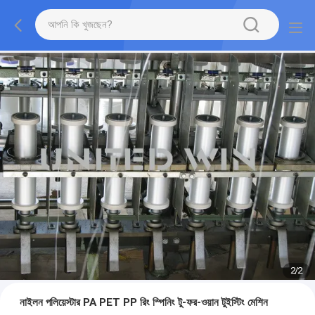
2
/
2
নাইলন পলিয়েস্টার PA PET PP রিং স্পিনিং টু-ফর-ওয়ান টুইস্টিং মেশিন