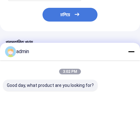
চালিয়ে
প্রস্তাবিত পণ্য
admin
3:02 PM
Good day, what product are you looking for?
সুতি মোপ সুতা মোচড়ানোর মেশিন
2400r/মিনিট ফিলামেন্ট ইয়ার্ন টু
মনোফিলামেন্ট ইয়ার্ন ড
থ্রেড টুইন টুইস্টার 3000r
ওয়ান টুইস্টিং মেশিনের জন্য
টুইস্টিং মেশিন মপ ইয়ার্
মিনিট
18.5KW
ভালো দাম
ভালো দাম
ভালো দাম