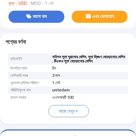
মূল্য：USD
MOQ：1 সেট
ভালো দাম
এখন যোগাযোগ
পণ্যের বর্ণনা
,
নাইলন সুতা ঘুরানোর মেশিন
সুতা দ্বিগুণ মোচড়ানোর মেশিন
হাইলাইট
,
টিএফও সুতা মোচড়ানোর মেশিন
উৎপত্তি স্থল
চীন
ডেলিভারি সময়
3 মাস
ন্যূনতম চাহিদার পরিমাণ
1 সেট
পরিচিতিমুলক নাম
unitedwin
মডেল নম্বার
এএসআরটি 100
আরো দেখুন