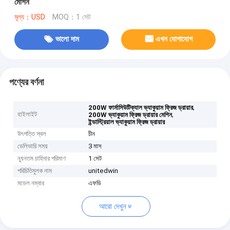
মেশিন
মূল্য：USD
MOQ：1 সেট
ভালো দাম
এখন যোগাযোগ
পণ্যের বর্ণনা
,
200W ফার্মাসিউটিক্যাল ভ্যাকুয়াম ফ্রিজ ড্রায়ার
হাইলাইট
,
200W ভ্যাকুয়াম ফ্রিজ ড্রায়ার মেশিন
ইন্ডাস্ট্রিয়াল ভ্যাকুয়াম ফ্রিজ ড্রায়ার
উৎপত্তি স্থল
চীন
ডেলিভারি সময়
3 মাস
ন্যূনতম চাহিদার পরিমাণ
1 সেট
পরিচিতিমুলক নাম
unitedwin
মডেল নম্বার
এফডি
আরো দেখুন