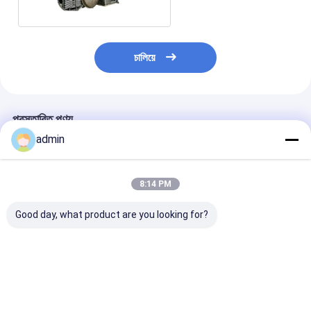
চালিয়ে
প্রস্তাবিত পণ্য
admin
8:14 PM
Good day, what product are you looking for?
PGL মেশিন স্প্রে ড্রায়ার
জিএইচএল হাই স্পিড মিক্সার
স্টেরাইল ফিল্টার ড্রায়ার
গ্রানুলেটর এক ধাপ ভ্যাকুয়াম
গ্রানুলেটর মেশিন খাদ্য সামগ্রী
স্টেইনলেস স্টিল ইলেক
ফ্রিজ ড্রায়ার 200kg H
ভ্যাকুয়াম ফ্রিজ ড্রায়ার 200
ফ্রায়ার ভ্যাকুয়াম ফ্রি
37kw
কেজি ব্যাচ
2800mm 22kw
ভালো দাম
ভালো দাম
ভালো দাম