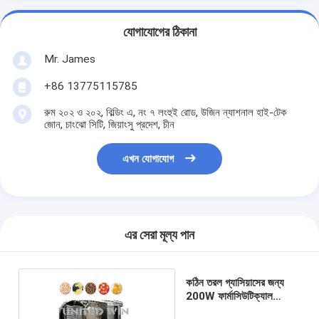
যোগাযোগের ঠিকানা
Mr. James
+86 13775115785
রুম ২০২ ও ২০২, বিল্ডিং এ, নং ৭ লংহুই রোড, উজিন ন্যাশনাল হাই-টেক
জোন, চাংঝো সিটি, জিয়াংসু প্রদেশ, চীন
এখন যোগাযোগ
এর সেরা মূল্য পান
কঠিন তরল গ্যাসিয়াসের জন্য
200W ফার্মাসিউটিক্যাল
ভ্যাকুয়াম ফ্রিজ ড্রায়ার মেশিন