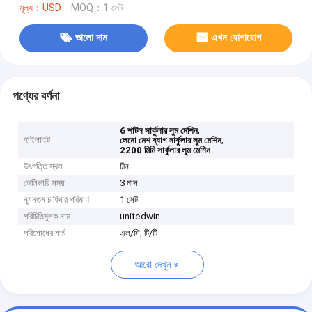
মূল্য：USD
MOQ：1 সেট
ভালো দাম
এখন যোগাযোগ
পণ্যের বর্ণনা
,
6 শাটল সার্কুলার লুম মেশিন
হাইলাইট
,
লেনো মেশ ব্যাগ সার্কুলার লুম মেশিন
2200 মিমি সার্কুলার লুম মেশিন
উৎপত্তি স্থল
চীন
ডেলিভারি সময়
3 মাস
ন্যূনতম চাহিদার পরিমাণ
1 সেট
পরিচিতিমুলক নাম
unitedwin
পরিশোধের শর্ত
এল/সি, টি/টি
আরো দেখুন