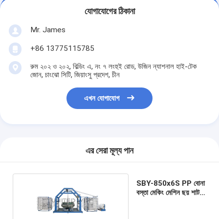
যোগাযোগের ঠিকানা
Mr. James
+86 13775115785
রুম ২০২ ও ২০২, বিল্ডিং এ, নং ৭ লংহুই রোড, উজিন ন্যাশনাল হাই-টেক
জোন, চাংঝো সিটি, জিয়াংসু প্রদেশ, চীন
এখন যোগাযোগ
এর সেরা মূল্য পান
SBY-850x6S PP বোনা
বস্তা মেকিং মেশিন ছয় শাটল
সার্কুলার লুম