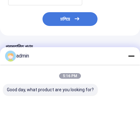
চালিয়ে
প্রস্তাবিত পণ্য
admin
5:16 PM
Good day, what product are you looking for?
SBY-650X4 চার শাটল
সবজির প্যাকেজের জন্য লিনো
প্লাস্টিকের বৃত্তাকার 
লেনো মেশ ব্যাগ পেঁয়াজের ব্যাগ
ব্যাগের চারটি শাটল ছোট
শাটল জাম্বো কনটেইনার
বৃত্তাকার তাঁত মেশিন
বৃত্তাকার তাঁত
তৈরীর মেশিন
ভালো দাম
ভালো দাম
ভালো দাম