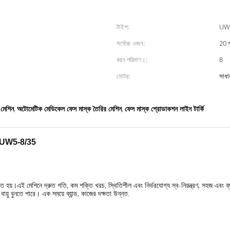
টাইপ:
UW
সর্বোচ্চ ওজন:
20 গ
বয়ন পরিমাণ।:
8
মোটর:
সাধা
 মেশিন
অটোমেটিক মেডিকেল ফেস মাস্ক তৈরির মেশিন
ফেস মাস্ক প্রোডাকশন লাইন টার্কি
,
,
UW5-8/35
ত হয়।এই মেশিনে দ্রুত গতি, কম শক্তি খরচ, স্থিতিশীল এবং নির্ভরযোগ্য স্ব-নিয়ন্ত্রণ, সহজ এবং ব্য
ায়ু বুনতে পারে। এক সময়ে ব্যান্ড, কাজের দক্ষতা উন্নত.