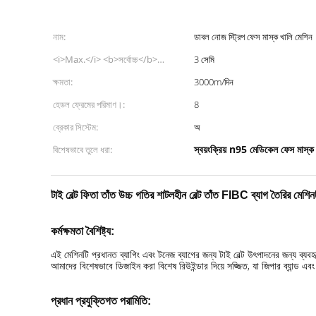
নাম:
ডাবল নোজ স্ট্রিপ ফেস মাস্ক খালি মেশিন
<i>Max.</i> <b>সর্বোচ্চ</b>
3 সেমি
<i>width</i> <b>প্রস্থ</b>:
ক্ষমতা:
3000m/দিন
হেডল ফ্রেমের পরিমাণ।:
8
ব্রেকার সিস্টেম:
অ
স্বয়ংক্রিয় n95 মেডিকেল ফেস মাস্ক
বিশেষভাবে তুলে ধরা:
টাই বেল্ট ফিতা তাঁত উচ্চ গতির শাটলহীন বেল্ট তাঁত FIBC ব্যাগ তৈরির মেশিন
কর্মক্ষমতা বৈশিষ্ট্য
:
এই মেশিনটি প্রধানত ব্যাগিং এবং টনেজ ব্যাগের জন্য টাই বেল্ট উৎপাদনের জন্য ব্যবহৃ
আমাদের বিশেষভাবে ডিজাইন করা বিশেষ রিউইন্ডার দিয়ে সজ্জিত, যা জিপার ব্যান্ড এবং ব
প্রধান প্রযুক্তিগত পরামিতি: