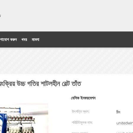
িটেড
গাযোগ করুন
খবর
মামলা
ংক্রিয় উচ্চ গতির শাটলহীন বেল্ট তাঁত
বেসিক ইনফরমেশন
উৎপত্তি স্থল:
চীন
পরিচিতিমুলক নাম:
unitedwi