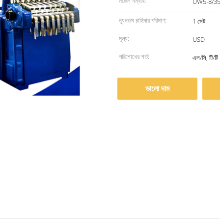
মডেল নম্বার:
UW5-8/3
ন্যূনতম চাহিদার পরিমাণ:
1 সেট
মূল্য:
USD
পরিশোধের শর্ত:
এল/সি, টি/টি
ভালো দাম