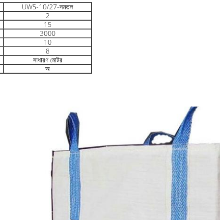
UW5-10/27-সমতল
2
15
3000
10
8
সাধারণ মোটর
অ