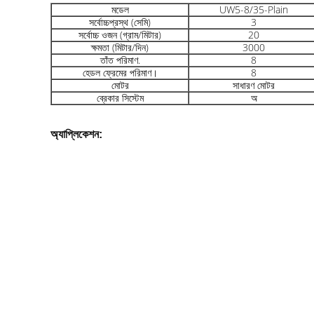
মডেল
UW5-8/35-Plain
সর্বোচ্চপ্রস্থ (সেমি)
3
সর্বোচ্চ ওজন (গ্রাম/মিটার)
20
ক্ষমতা (মিটার/দিন)
3000
তাঁত পরিমাণ.
8
হেডল ফ্রেমের পরিমাণ।
8
মোটর
সাধারণ মোটর
ব্রেকার সিস্টেম
অ
অ্যাপ্লিকেশন: