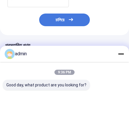
চালিয়ে
প্রস্তাবিত পণ্য
admin
9:36 PM
Good day, what product are you looking for?
SJ120-
LM-90900 প্লাস্টিক
FIBC ব্যাগের জন্
FMS2400জাম্বো ব্যাগ
এক্সট্রুডিং ল্যামিনেশন মেশিন
বোনা কাপড়ের বুদ্ধিমান
লেমিনেটিং মেশিন
মেশিন 200m/min
2200mm
ভালো দাম
ভালো দাম
ভালো দাম