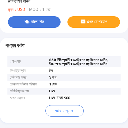
লেমিনেশন লাইন
মূল্য：USD
MOQ：1 সেট
ভালো দাম
এখন যোগাযোগ
পণ্যের বর্ণনা
,
850 মিমি প্লাস্টিক এক্সট্রুশন ল্যামিনেশন মেশিন
হাইলাইট
উচ্চ দক্ষতা প্লাস্টিক এক্সট্রুশন ল্যামিনেশন মেশিন
উৎপত্তি স্থল
চীন
ডেলিভারি সময়
3 মাস
ন্যূনতম চাহিদার পরিমাণ
1 সেট
পরিচিতিমুলক নাম
UW
মডেল নম্বার
UW-Z95-900
আরো দেখুন