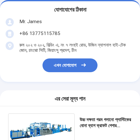
যোগাযোগের ঠিকানা
Mr. James
+86 13775115785
রুম ২০২ ও ২০২, বিল্ডিং এ, নং ৭ লংহুই রোড, উজিন ন্যাশনাল হাই-টেক
জোন, চাংঝো সিটি, জিয়াংসু প্রদেশ, চীন
এখন যোগাযোগ
এর সেরা মূল্য পান
উচ্চ দক্ষতা গরম গলানো প্লাস্টিকের
বোনা ব্যাগ ক্রাফট পেপার
এক্সট্রুশন লেপ লেমিনেশন লাইন