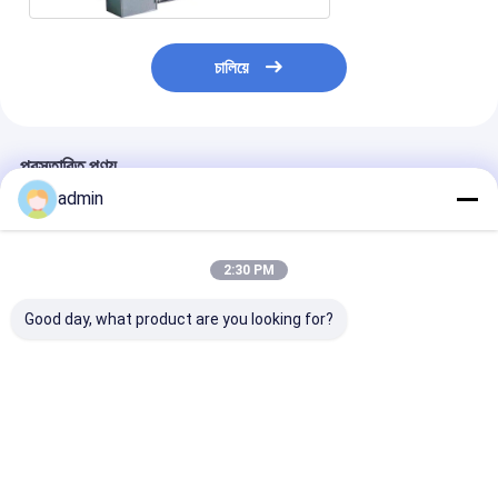
চালিয়ে
প্রস্তাবিত পণ্য
admin
2:30 PM
Good day, what product are you looking for?
উচ্চ নির্ভুলতা টেপ রোল স্লিটার
সুপার ক্লিয়ার কম্প্যাক্ট টেপ
বায়ুসংক্রান্ত ধ্রুবক ট
OPP শব্দহীন টেপ জন্য
স্লিটিং মেশিন OPP সাউন্ডলেস
ক্রমাগত চলমান
বায়ুসংক্রান্ত টেনশন নিয়ন্ত্রণ
টেপের জন্য নির্ভুল কাটিং এবং
স্থিতিশীল চালনা
ভালো দাম
ভালো দাম
ভালো দাম