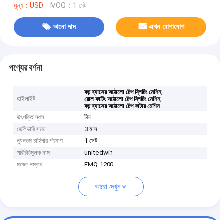
মূল্য：USD
MOQ：1 সেট
ভালো দাম
এখন যোগাযোগ
পণ্যের বর্ণনা
,
বড় ব্যাসের আঠালো টেপ স্লিটিং মেশিন
হাইলাইট
,
রোল কাটিং আঠালো টেপ স্লিটিং মেশিন
বড় ব্যাসের আঠালো টেপ কাটার মেশিন
উৎপত্তি স্থল
চীন
ডেলিভারি সময়
3 মাস
ন্যূনতম চাহিদার পরিমাণ
1 সেট
পরিচিতিমুলক নাম
unitedwin
মডেল নম্বার
FMQ-1200
আরো দেখুন