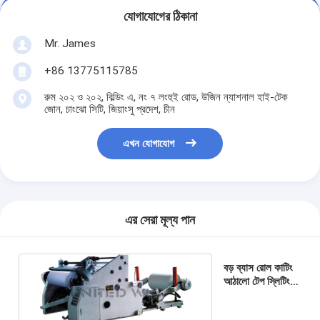
যোগাযোগের ঠিকানা
Mr. James
+86 13775115785
রুম ২০২ ও ২০২, বিল্ডিং এ, নং ৭ লংহুই রোড, উজিন ন্যাশনাল হাই-টেক
জোন, চাংঝো সিটি, জিয়াংসু প্রদেশ, চীন
এখন যোগাযোগ
এর সেরা মূল্য পান
বড় ব্যাস রোল কাটিং
আঠালো টেপ স্লিটিং
মেশিন