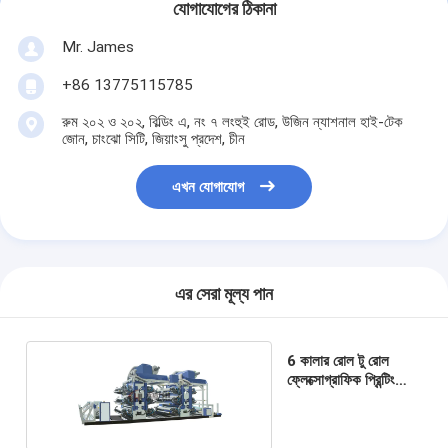
যোগাযোগের ঠিকানা
Mr. James
+86 13775115785
রুম ২০২ ও ২০২, বিল্ডিং এ, নং ৭ লংহুই রোড, উজিন ন্যাশনাল হাই-টেক
জোন, চাংঝো সিটি, জিয়াংসু প্রদেশ, চীন
এখন যোগাযোগ
এর সেরা মূল্য পান
6 কালার রোল টু রোল
ফ্লেক্সোগ্রাফিক প্রিন্টিং
মেশিন স্ট্যাক টাইপ