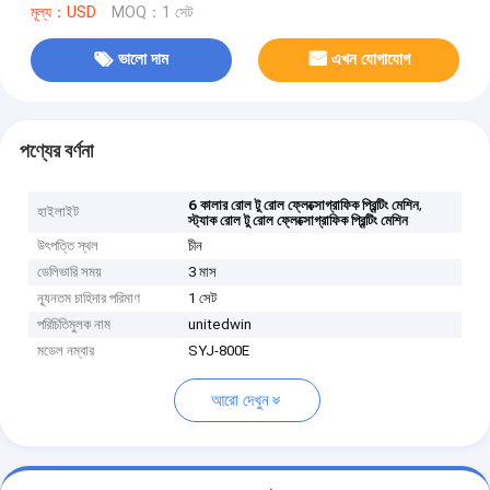
মূল্য：USD
MOQ：1 সেট
ভালো দাম
এখন যোগাযোগ
পণ্যের বর্ণনা
,
6 কালার রোল টু রোল ফ্লেক্সোগ্রাফিক প্রিন্টিং মেশিন
হাইলাইট
স্ট্যাক রোল টু রোল ফ্লেক্সোগ্রাফিক প্রিন্টিং মেশিন
উৎপত্তি স্থল
চীন
ডেলিভারি সময়
3 মাস
ন্যূনতম চাহিদার পরিমাণ
1 সেট
পরিচিতিমুলক নাম
unitedwin
মডেল নম্বার
SYJ-800E
আরো দেখুন