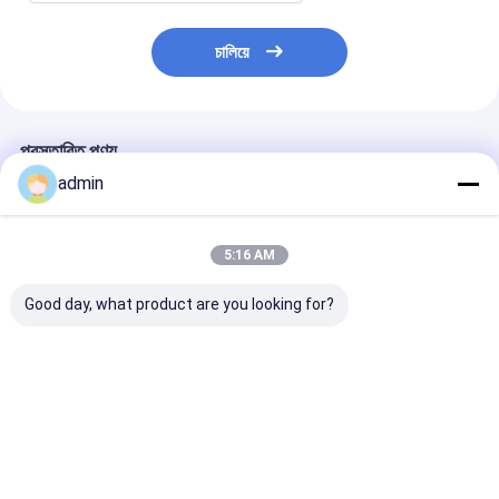
চালিয়ে
প্রস্তাবিত পণ্য
admin
5:16 AM
Good day, what product are you looking for?
SBY-1450/2000 4 রঙের
পিপি বোনা ব্যাগ জন্য এক সময়
হাই স্পিড প্রিন্টিং মেশিন
প্রিন্টিং মেশিন FIBC ব্যাগ
অবিচ্ছিন্ন বিপরীত প্রিন্টিং মেশিন
1450/2000 জন্য
(জুম্বো ব্যাগ) এর জন্য, প্রতি
ব্যাগ জাম্বো ব্যাগ
ঘন্টায় 1200 পিস, স্বয়ংক্রিয়
1200pcs/H
সংগ্রহ সহ
ভালো দাম
ভালো দাম
ভালো দাম