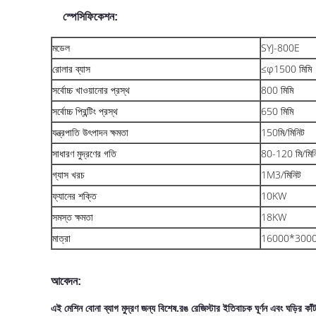
স্পেসিফিকেশন:
মডেল
SYJ-800E
রোলার ব্যাস
≤φ1500 মিমি
সর্বোচ্চ খাওয়ানোর প্রস্থ
800 মিমি
সর্বোচ্চ প্রিন্টিং প্রস্থ
650 মিমি
যন্ত্রপাতি উৎপাদন ক্ষমতা
150মি/মিনিট
সাধারণ মুদ্রণের গতি
80-120 মি/মিন
গ্যাস খরচ
1M3/মিনিট
ফ্যানের শক্তি
10KW
সমস্ত ক্ষমতা
18KW
মাত্রা
16000*3000
আবেদন:
এই মেশিন বোনা ব্যাগ মুদ্রণ জন্য বিশেষ.রঙ রেজিস্টার ইতিবাচক ঘূর্ণন এবং ঘড়ির কাঁটা