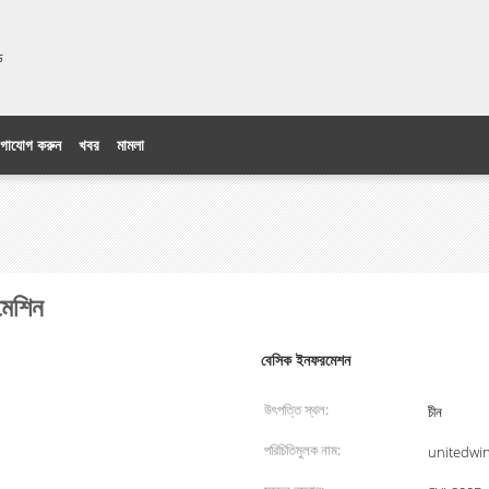
িটেড
গাযোগ করুন
খবর
মামলা
 মেশিন
বেসিক ইনফরমেশন
উৎপত্তি স্থল:
চীন
পরিচিতিমুলক নাম:
unitedwi