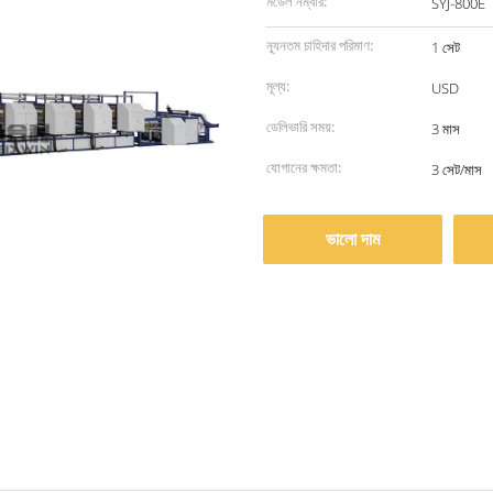
মডেল নম্বার:
SYJ-800E
ন্যূনতম চাহিদার পরিমাণ:
1 সেট
মূল্য:
USD
ডেলিভারি সময়:
3 মাস
যোগানের ক্ষমতা:
3 সেট/মাস
ভালো দাম