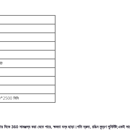
িট
*2500 মিমি
র দিকে 360 সামঞ্জস্য করা যেতে পারে, ক্ষমতা বন্ধ ছাড়া।গতি দ্রুত, রঙিন মুদ্রণ সুনির্দিষ্ট;একই সাথে