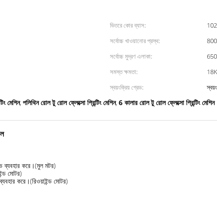
ভিতরে কোর ব্যাস:
102 
সর্বোচ্চ খাওয়ানোর প্রস্থ:
800 
সর্বোচ্চ মুদ্রণ এলাকা:
650 
সমস্ত ক্ষমতা:
18
স্বয়ংক্রিয় গ্রেড:
স্বয়ং
্টিং মেশিন
পলিথিন রোল টু রোল ফ্লেক্সো প্রিন্টিং মেশিন
6 কালার রোল টু রোল ফ্লেক্সো প্রিন্টিং মেশিন
,
,
োল
ভ ব্যবহার করে।(মুল মটর)
ইন্ড মোটর)
্যবহার করে।(রিওয়াইন্ড মোটর)