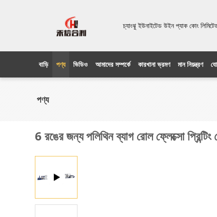
চ্যাংঝু ইউনাইটেড উইন প্যাক কোং লিম
বাড়ি
পণ্য
ভিডিও
আমাদের সম্পর্কে
কারখানা ভ্রমণ
মান নিয়ন্ত্রণ
যো
পণ্য
6 রঙের জন্য পলিথিন ব্যাগ রোল ফ্লেক্সো প্রিন্টিং