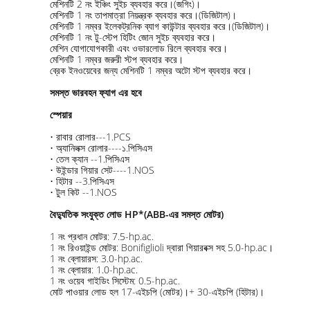
মেশিনটি 2 নং ইঞ্চিং সুইচ ব্যবহার করে।(জগিং)।
মেশিনটি 1 নং তাপমাত্রা নিয়ন্ত্রক ব্যবহার করে।(ডিজিটাল)।
মেশিনটি 1 নম্বর ইলেকট্রনিক ব্যাগ কাউন্টার ব্যবহার করে।(ডিজিটাল)।
মেশিনটি 1 নং টু-স্টেপ হিটিং জোন সুইচ ব্যবহার করে।
মেশিন যোগাযোগকারী এবং ওভারলোড রিলে ব্যবহার করে।
মেশিনটি 1 নম্বর জরুরী স্টপ ব্যবহার করে।
ব্রেক ইনওয়েবের জন্য মেশিনটি 1 নম্বর অটো স্টপ ব্যবহার করে।
সমস্ত ভারবহন ফ্যাগ এর হবে
স্পেয়ার
• রাবার রোলার---1.PCS
• অ্যানিলক্স রোলার----১.পিসিএস
• তেল ক্যান --1.পিসিএস
• উইন্ডার গিয়ার সেট----1.NOS
• হিটার --3.পিসিএস
• টুল কিট --1.NOS
বৈদ্যুতিক সংযুক্ত লোড HP*(ABB-এর সমস্ত মোটর)
1 নং প্রধান মোটর: 7.5-hp.ac.
1 নং রিওয়াইন্ড মোটর: Bonifiglioli দ্বারা গিয়ারবক্স সহ 5.0-hp.ac।
1 নং ব্লোয়ারস: 3.0-hp.ac.
1 নং ব্লোয়ার: 1.0-hp.ac.
1 নং ওয়েব গাইডিং সিস্টেম: 0.5-hp.ac.
মোট পাওয়ার লোড হল 17-এইচপি (মোটর)।+ 30-এইচপি (হিটার)।