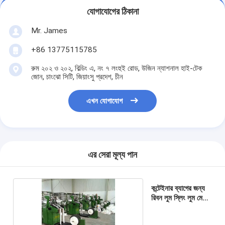
যোগাযোগের ঠিকানা
Mr. James
+86 13775115785
রুম ২০২ ও ২০২, বিল্ডিং এ, নং ৭ লংহুই রোড, উজিন ন্যাশনাল হাই-টেক
জোন, চাংঝো সিটি, জিয়াংসু প্রদেশ, চীন
এখন যোগাযোগ
এর সেরা মূল্য পান
কন্টেইনার ব্যাগের জন্য
রিবন লুম স্লিং লুম মেকিং
মেশিন