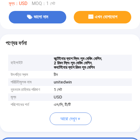
মূল্য：USD
MOQ：1 সেট
ভালো দাম
এখন যোগাযোগ
পণ্যের বর্ণনা
,
কন্টেইনার ব্যাগ স্লিং লুম মেকিং মেশিন
হাইলাইট
,
2 রিবন স্লিং লুম মেকিং মেশিন
কনটেইনার ব্যাগ রিবন লুম মেশিন
উৎপত্তি স্থল
চীন
পরিচিতিমুলক নাম
unitedwin
ন্যূনতম চাহিদার পরিমাণ
1 সেট
মূল্য
USD
পরিশোধের শর্ত
এল/সি, টি/টি
আরো দেখুন