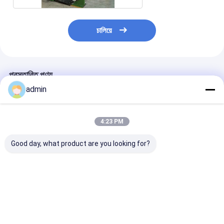
চালিয়ে
প্রস্তাবিত পণ্য
admin
4:23 PM
Good day, what product are you looking for?
স্বয়ংক্রিয় "এক্স"" ও" কাটার,
ফাইব্যাক ব্যাগ বেল্ট বুনন মেশিন
FIBC ব্যাগ জাম্বো ব্
জাম্বো ব্যাগ কাটিং মেশিন
উচ্চ গতি ফিতা তাঁত
জন্য কাস্টমাইজড ২/৪
প্রিন্টিং মেশিন SBY-
1450/2000
ভালো দাম
ভালো দাম
ভালো দাম