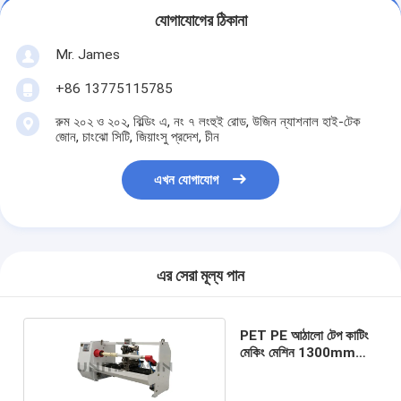
যোগাযোগের ঠিকানা
Mr. James
+86 13775115785
রুম ২০২ ও ২০২, বিল্ডিং এ, নং ৭ লংহুই রোড, উজিন ন্যাশনাল হাই-টেক
জোন, চাংঝো সিটি, জিয়াংসু প্রদেশ, চীন
এখন যোগাযোগ
এর সেরা মূল্য পান
PET PE আঠালো টেপ কাটিং
মেকিং মেশিন 1300mm
একক ছুরি খাদ