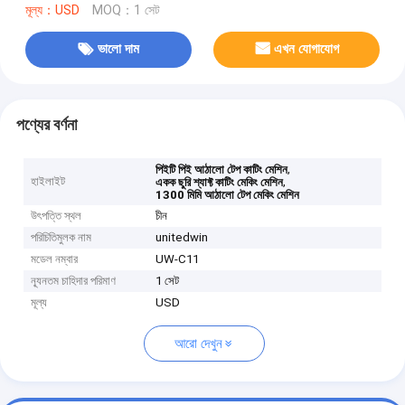
মূল্য：USD
MOQ：1 সেট
ভালো দাম
এখন যোগাযোগ
পণ্যের বর্ণনা
,
পিইটি পিই আঠালো টেপ কাটিং মেশিন
হাইলাইট
,
একক ছুরি শ্যাফ্ট কাটিং মেকিং মেশিন
1300 মিমি আঠালো টেপ মেকিং মেশিন
উৎপত্তি স্থল
চীন
পরিচিতিমুলক নাম
unitedwin
মডেল নম্বার
UW-C11
ন্যূনতম চাহিদার পরিমাণ
1 সেট
মূল্য
USD
আরো দেখুন