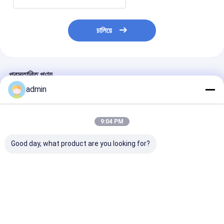
চালিয়ে
প্রস্তাবিত পণ্য
admin
9:04 PM
Good day, what product are you looking for?
উচ্চ নির্ভুলতা টেপ রোল স্লিটার
সুপার ক্লিয়ার কম্প্যাক্ট টেপ
বায়ুসংক্রান্ত ধ্রুবক ট
OPP শব্দহীন টেপ জন্য
স্লিটিং মেশিন OPP সাউন্ডলেস
ক্রমাগত চলমান
বায়ুসংক্রান্ত টেনশন নিয়ন্ত্রণ
টেপের জন্য নির্ভুল কাটিং এবং
স্থিতিশীল চালনা
ভালো দাম
ভালো দাম
ভালো দাম