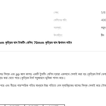
গেজ:
5/8 
মেশিনের গতি:
400
অবস্থা:
নতুন
উৎপত্তি:
চীন
 কৃত্রিম ঘাস টাফটিং মেশিন
70mm কৃত্রিম ঘাস উত্পাদন লাইন
,
 সিল্ক এবং pp জাল কাপড় একটি টুফটিং মেশিন দ্বারা একসাথে সেলাই করা হয়।কৃত্রিম টার্ফ খেলার 
হার করা যেতে পারে।কৃত্রিম টার্ফ সবুজায়নে ভূমিকা পালন করে।
চের উপরে এবং নীচের পারস্পরিক গতির মাধ্যমে উচ্চ গতিতে বেস ফ্যাব্রিকের ঘাসের সিল্ক সেলাই করে।