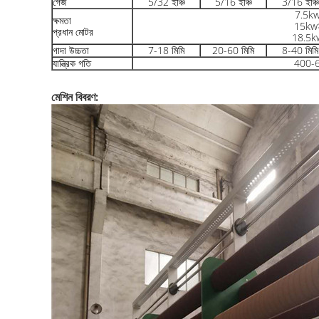
গেজ
5/32 ইঞ্চি
5/16 ইঞ্চি
3/16 ইঞ্চি
7.5k
ক্ষমতা
15kw
প্রধান মোটর
18.5k
গাদা উচ্চতা
7-18 মিমি
20-60 মিমি
8-40 মিমি
যান্ত্রিক গতি
400-
মেশিন বিবরণ: