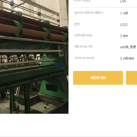
মডেল নম্বার:
UW
ন্যূনতম চাহিদার পরিমাণ:
1 সেট
মূল্য:
USD
ডেলিভারি সময়:
3 মাস
পরিশোধের শর্ত:
এল/সি, টি/টি
যোগানের ক্ষমতা:
3 সেট/মাস
ভালো দাম