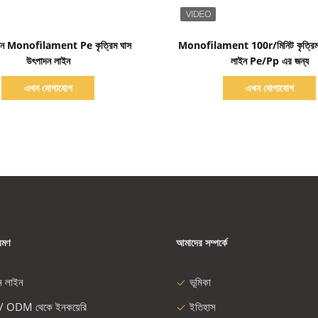
বিস্তারিত দেখাও
বিস্তারিত দেখাও
ক লন Monofilament Pe কৃত্রিম ঘাস
Monofilament 100r/মিনিট কৃত্রিম 
উৎপাদন লাইন
লাইন Pe/Pp এর জন্য
এখন যোগাযোগ
এখন যোগাযোগ
রমণ
আমাদের সম্পর্কে
ন লাইন
ভূমিকা
/ ODM থেকে ইনকয়েরি
ইতিহাস