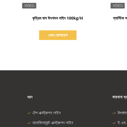
বিস্তারিত দেখাও
কৃত্রিম ঘাস উৎপাদন লাইন 100kg/H
প্লাস্টি
এখন যোগাযোগ
ধরন
কারখানা ভ্
টেপ এক্সট্রুশন লাইন
উৎপাদ
মনোফিলামেন্ট এক্সট্রুশন লাইন
ই এম 