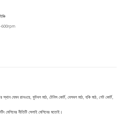
ইঞ্চি
-600rpm
স্থান যেমন রানওয়ে, ফুটবল মাঠ, টেনিস কোর্ট, বেসবল মাঠ, হকি মাঠ, গেট কোর্ট,
টাফটিং মেশিনের নীতিটি সেলাই মেশিনের মতোই।