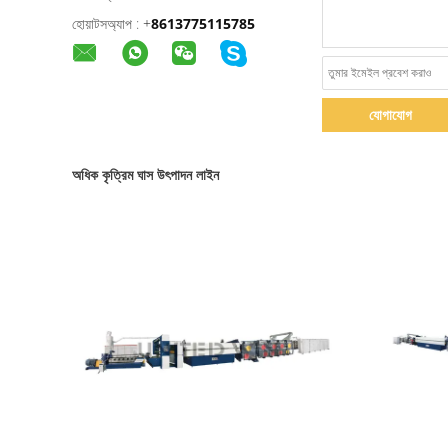
হোয়াটসঅ্যাপ :
+
8613775115785
যোগাযোগ
অধিক কৃত্রিম ঘাস উৎপাদন লাইন