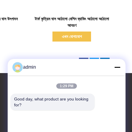
বিস্তারিত দেখাও
ঘাস উৎপাদন
টার্ফ কৃত্রিম ঘাস আঠালো মেশিন ব্যাকিং আঠালো আঠালো
আবরণ
এখন যোগাযোগ
admin
1:29 PM
Good day, what product are you looking 
আমাদের সাথে যোগাযোগ করুন
for?
CHANGZHOU UNITED WIN
PACK CO.,LTD
রুম ২০২ ও ২০২, বিল্ডিং এ, নং ৭ লংহুই