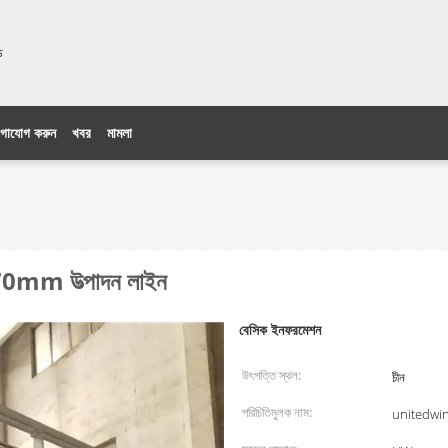
িটেড
গাযোগ করুন
খবর
মামলা
70mm উত্পাদন লাইন
বেসিক ইনফরমেশন
উৎপত্তি স্থল:
চীন
পরিচিতিমুলক নাম:
unitedwi