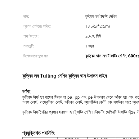
নাম:
কৃত্রিম লন টাফটিং মেশিন
প্রধান মোটরের শক্তি:
18.5kw*2(5m)
গাদা উচ্চতা:
20-70 মিমি
ওয়ারেন্টি:
1 বছর
কৃত্রিম ঘাস লন টাফটিং মেশিন
600rpm
বিশেষভাবে তুলে ধরা:
,
কৃত্রিম লন Tufting মেশিন কৃত্রিম ঘাস উত্পাদন লাইন
বর্ণনা:
কৃত্রিম টার্ফ হল ঘাসের সিল্ক যা pa, pp এবং pe উপকরণ থেকে আঁকা হয় এবং ঘাসের
গলফ কোর্স, বাস্কেটবল কোর্ট, ভলিবল কোর্ট, ব্যাডমিন্টন কোর্ট এবং সফটবল মাঠে ব্যব
কৃত্রিম টার্ফ তৈরির প্রধান সরঞ্জাম হল টুফটিং মেশিন।টাফটিং মেশিনটি টাফটিং সূঁ
প্রযুক্তিগত পরামিতি: