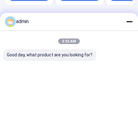
বাড়ি
আমাদের
আমাদের সাথে যোগাযোগ
Desktop
admin
Site
সম্পর্কে
করুন
সাইট ম্যাপ
Privacy Policy
গুণ
টেপ এক্সট্রুশন লাইন
চীন কারখানা.Copyright © 2026 CHANGZHOU UNITED
2:32 AM
WIN PACK CO.,LTD. All Rights Reserved.
Good day, what product are you looking for?
বাড়ি
পণ্য
ভিডিও