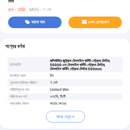
মিমি
মূল্য：USD
MOQ：1 সেট
ভালো দাম
এখন যোগাযোগ
পণ্যের বর্ণনা
,
কম্পিউটার কন্ট্রোল টেনসাইল বার্স্টিং স্ট্রেংথ টেস্টার
হাইলাইট
,
50000 এন টেনসাইল বার্স্টিং স্ট্রেংথ টেস্টার
টেনসাইল বার্স্টিং স্ট্রেংথ টেস্টার 500mm
উৎপত্তি স্থল
চীন
ন্যূনতম চাহিদার পরিমাণ
1 সেট
পরিচিতিমুলক নাম
United Win
পরিশোধের শর্ত
এল/সি, টি/টি
প্যাকেজিং বিবরণ
কাঠের ক্ষেত্রে
আরো দেখুন