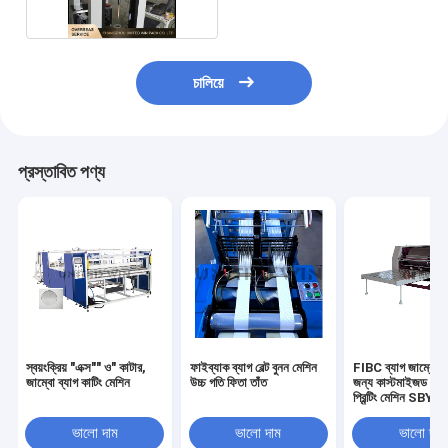
চালিয়ে
প্রস্তাবিত পণ্য
স্বয়ংক্রিয় "এক্স"" ও" কাটার,
ফাইব্যাক ব্যাগ বেল্ট বুনন মেশিন
FIBC ব্যাগ জাম্বো ব্
জাম্বো ব্যাগ কাটিং মেশিন
উচ্চ গতি ফিতা তাঁত
জন্য কাস্টমাইজড ২/৪
প্রিন্টিং মেশিন SBY-
1450/2000
ভালো দাম
ভালো দাম
ভালো দাম