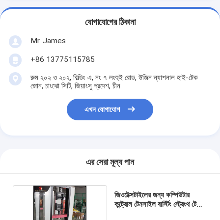
যোগাযোগের ঠিকানা
Mr. James
+86 13775115785
রুম ২০২ ও ২০২, বিল্ডিং এ, নং ৭ লংহুই রোড, উজিন ন্যাশনাল হাই-টেক
জোন, চাংঝো সিটি, জিয়াংসু প্রদেশ, চীন
এখন যোগাযোগ
এর সেরা মূল্য পান
জিওটেক্সটাইলের জন্য কম্পিউটার
কন্ট্রোল টেনসাইল বার্স্টিং স্ট্রেংথ টেস্টার
500 মিমি