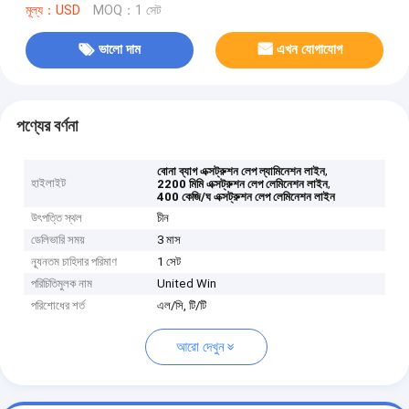
মূল্য：USD
MOQ：1 সেট
ভালো দাম
এখন যোগাযোগ
পণ্যের বর্ণনা
,
বোনা ব্যাগ এক্সট্রুশন লেপ ল্যামিনেশন লাইন
হাইলাইট
,
2200 মিমি এক্সট্রুশন লেপ লেমিনেশন লাইন
400 কেজি/ঘ এক্সট্রুশন লেপ লেমিনেশন লাইন
উৎপত্তি স্থল
চীন
ডেলিভারি সময়
3 মাস
ন্যূনতম চাহিদার পরিমাণ
1 সেট
পরিচিতিমুলক নাম
United Win
পরিশোধের শর্ত
এল/সি, টি/টি
আরো দেখুন