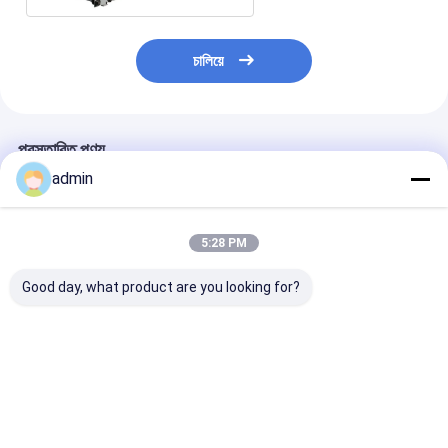
চালিয়ে
প্রস্তাবিত পণ্য
admin
5:28 PM
Good day, what product are you looking for?
SJ120-
LM-90900 প্লাস্টিক
FIBC ব্যাগের জন্
FMS2400জাম্বো ব্যাগ
এক্সট্রুডিং ল্যামিনেশন মেশিন
বোনা কাপড়ের বুদ্ধিমান
লেমিনেটিং মেশিন
মেশিন 200m/min
2200mm
ভালো দাম
ভালো দাম
ভালো দাম