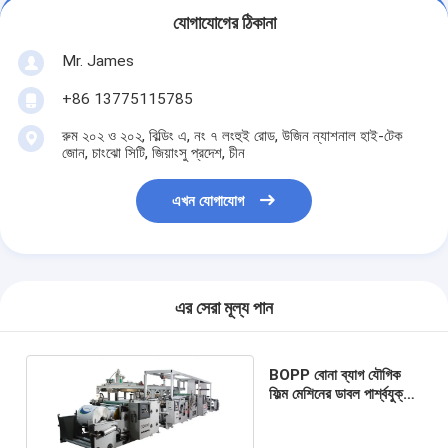
যোগাযোগের ঠিকানা
Mr. James
+86 13775115785
রুম ২০২ ও ২০২, বিল্ডিং এ, নং ৭ লংহুই রোড, উজিন ন্যাশনাল হাই-টেক
জোন, চাংঝো সিটি, জিয়াংসু প্রদেশ, চীন
এখন যোগাযোগ
এর সেরা মূল্য পান
BOPP বোনা ব্যাগ যৌগিক
ফিল্ম মেশিনের ডাবল পার্শ্বযুক্ত
স্বয়ংক্রিয় সংস্করণ