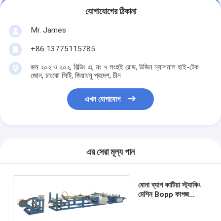
যোগাযোগের ঠিকানা
Mr. James
+86 13775115785
রুম ২০২ ও ২০২, বিল্ডিং এ, নং ৭ লংহুই রোড, উজিন ন্যাশনাল হাই-টেক
জোন, চাংঝো সিটি, জিয়াংসু প্রদেশ, চীন
এখন যোগাযোগ
এর সেরা মূল্য পান
বোনা ব্যাগ কাটিয়া স্ট্যাকিং
মেশিন Bopp কাগজ
প্লাস্টিক প্রান্ত টানা