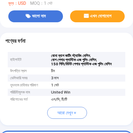
মূল্য：USD
MOQ：1 সেট
ভালো দাম
এখন যোগাযোগ
পণ্যের বর্ণনা
,
বোনা ব্যাগ কাটিং স্ট্যাকিং মেশিন
হাইলাইট
,
বোপ পেপার প্লাস্টিক এজ পুলিং মেশিন
150 পিসি/মিনিট পেপার প্লাস্টিক এজ পুলিং মেশিন
উৎপত্তি স্থল
চীন
ডেলিভারি সময়
3 মাস
ন্যূনতম চাহিদার পরিমাণ
1 সেট
পরিচিতিমুলক নাম
United Win
পরিশোধের শর্ত
এল/সি, টি/টি
আরো দেখুন