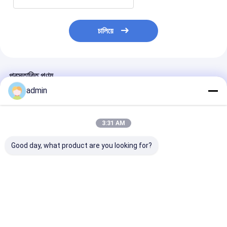
চালিয়ে
প্রস্তাবিত পণ্য
admin
3:31 AM
Good day, what product are you looking for?
SJ120-
LM-90900 প্লাস্টিক
FIBC ব্যাগের জন্
FMS2400জাম্বো ব্যাগ
এক্সট্রুডিং ল্যামিনেশন মেশিন
বোনা কাপড়ের বুদ্ধিমান
লেমিনেটিং মেশিন
মেশিন 200m/min
2200mm
ভালো দাম
ভালো দাম
ভালো দাম