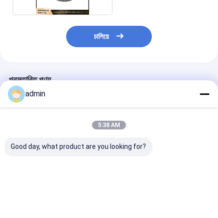
চালিয়ে
প্রস্তাবিত পণ্য
admin
5:38 AM
Good day, what product are you looking for?
6s RX6 বৃত্তাকার তাঁত
কাস্টমাইজ স্প্রিং লং / স্বল্প
স্বনির্ধারিত স্প্রিং লম্বা 
রিপেয়ার পার্টস জন্য প্লাস্টিকের
টেনশন স্প্রিং জন্য ঘূর্ণন মেশিনের
টেনশন স্প্রিং জন্য ছো
সন্নিবেশ আঙ্গুল ধারক
জন্য খুচরা যন্ত্রাংশ
বৃত্তাকার তাঁত খুচরা যন্ত
ভালো দাম
ভালো দাম
ভালো দাম