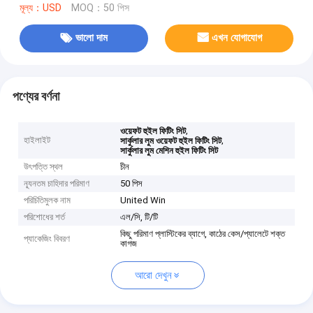
মূল্য：USD
MOQ：50 পিস
ভালো দাম
এখন যোগাযোগ
পণ্যের বর্ণনা
,
ওয়েফট হুইল ফিটিং সিট
হাইলাইট
,
সার্কুলার লুম ওয়েফট হুইল ফিটিং সিট
সার্কুলার লুম মেশিন হুইল ফিটিং সিট
উৎপত্তি স্থল
চীন
ন্যূনতম চাহিদার পরিমাণ
50 পিস
পরিচিতিমুলক নাম
United Win
পরিশোধের শর্ত
এল/সি, টি/টি
কিছু পরিমাণ প্লাস্টিকের ব্যাগে, কাঠের কেস/প্যালেটে শক্ত
প্যাকেজিং বিবরণ
কাগজ
আরো দেখুন