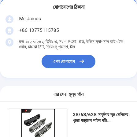
যোগাযোগের ঠিকানা
Mr. James
+86 13775115785
রুম ২০২ ও ২০২, বিল্ডিং এ, নং ৭ লংহুই রোড, উজিন ন্যাশনাল হাই-টেক
জোন, চাংঝো সিটি, জিয়াংসু প্রদেশ, চীন
এখন যোগাযোগ
এর সেরা মূল্য পান
3S/6S/62S সার্কুলার লুম মেশিনের
খুচরা যন্ত্রাংশ শাটল বডি
কাস্টমাইজযোগ্য