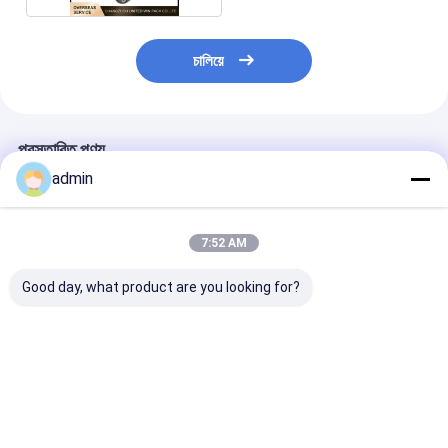
চালিয়ে
প্রস্তাবিত পণ্য
admin
7:52 AM
Good day, what product are you looking for?
6s RX6 বৃত্তাকার তাঁত
কাস্টমাইজ স্প্রিং লং / স্বল্প
স্বনির্ধারিত স্প্রিং লম্বা 
রিপেয়ার পার্টস জন্য প্লাস্টিকের
টেনশন স্প্রিং জন্য ঘূর্ণন মেশিনের
টেনশন স্প্রিং জন্য ছো
সন্নিবেশ আঙ্গুল ধারক
জন্য খুচরা যন্ত্রাংশ
বৃত্তাকার তাঁত খুচরা যন্ত
ভালো দাম
ভালো দাম
ভালো দাম