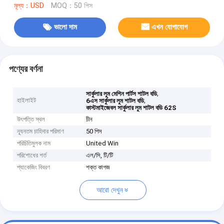
মূল্য：USD
MOQ：50 পিস
ভালো দাম
এখন যোগাযোগ
পণ্যের বর্ণনা
,
সার্কুলার লুম মেশিন পার্টস শাটল বডি
হাইলাইট
,
6এস সার্কুলার লুম শাটল বডি
কাস্টমাইজেবল সার্কুলার লুম শাটল বডি 62S
উৎপত্তি স্থল
চীন
ন্যূনতম চাহিদার পরিমাণ
50 পিস
পরিচিতিমুলক নাম
United Win
পরিশোধের শর্ত
এল/সি, টি/টি
প্যাকেজিং বিবরণ
শক্ত কাগজ
আরো দেখুন