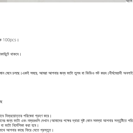
আমি
েকে 100pcs।
াকাউন্টে থাকবে।
 মান মেনে চলছে।একই সময়ে, আমরা আপনার জন্য ফটো তুলব বা ভিডিও শুট করব।
দীর্ঘমেয়াদী অনল
ছে
সাবে বিক্রয়োত্তর পরিষেবা গ্রহণ করে।
নের জন্য ফটো এবং নম্বরগুলি দেখান।আমাদের পক্ষের দ্বারা সৃষ্ট কোন সমস্যা আপনার সন্তুষ্টিতে পর
বা ফটো নির্দেশিকা করা হবে।
 সাথে আপনার কাছে ফিরে যেতে প্রস্তুত।