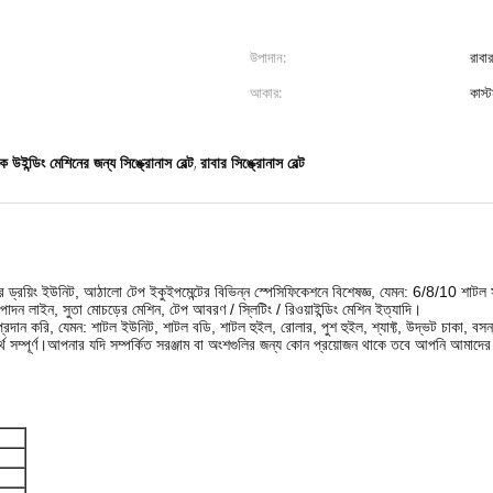
উপাদান:
রাবার
আকার:
কাস্
ক উইন্ডিং মেশিনের জন্য সিঙ্ক্রোনাস বেল্ট
রাবার সিঙ্ক্রোনাস বেল্ট
,
ইউনিট, আঠালো টেপ ইকুইপমেন্টের বিভিন্ন স্পেসিফিকেশনে বিশেষজ্ঞ, যেমন: 6/8/10 শাটল সার্কুলার লুম
ত্পাদন লাইন, সুতা মোচড়ের মেশিন, টেপ আবরণ / স্লিটিং / রিওয়াইন্ডিং মেশিন ইত্যাদি।
 প্রদান করি, যেমন: শাটল ইউনিট, শাটল বডি, শাটল হুইল, রোলার, পুশ হুইল, শ্যাফ্ট, উদ্ভট চাকা
, বসন
ষার অর্থ সম্পূর্ণ।আপনার যদি সম্পর্কিত সরঞ্জাম বা অংশগুলির জন্য কোন প্রয়োজন থাকে তবে আপনি আ