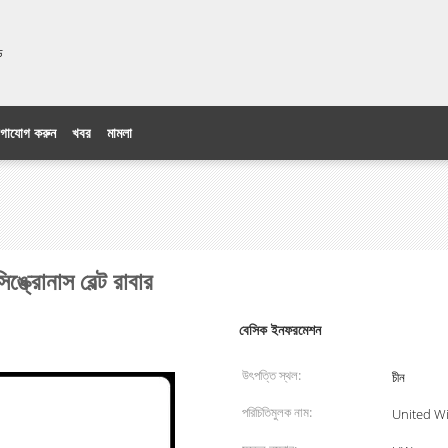
িটেড
গাযোগ করুন
খবর
মামলা
ক্রোনাস বেল্ট রাবার
বেসিক ইনফরমেশন
উৎপত্তি স্থল:
চীন
পরিচিতিমুলক নাম:
United W