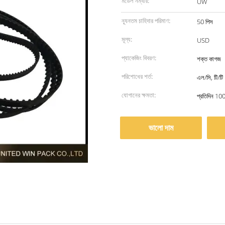
মডেল নম্বার:
UW
ন্যূনতম চাহিদার পরিমাণ:
50 পিস
মূল্য:
USD
প্যাকেজিং বিবরণ:
শক্ত কাগজ
পরিশোধের শর্ত:
এল/সি, টি/টি
যোগানের ক্ষমতা:
প্রতিদিন 10
ভালো দাম