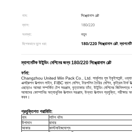
নাম:
সিঙ্ক্রোনাস বেল্ট
ব্যাস:
180/220
অবস্থা:
নতুন
180/220 সিঙ্ক্রোনাস বেল্ট
ম্যাগনেটি
বিশেষভাবে তুলে ধরা:
,
ম্যাগনেটিক উইন্ডিং মেশিনের জন্য 180/220 সিঙ্ক্রোনাস বেল্ট
বর্ণনা:
Changzhou United Win Pack Co., Ltd. সার্কুলার লুম ইকুইপমেন্ট, ওয়্যার ড্রয়িং 
এক্সট্রুশন উত্পাদন লাইন, FIBC ব্যাগ মেশিন, টারপলিন তৈরির মেশিন, কৃত্রিম টার্ফ উ
এছাড়াও আমরা সম্পর্কিত টেপ সরঞ্জাম, বৃত্তাকার তাঁত, উইন্ডিং মেশিনের জিনিসপত্র
আমাদের কোম্পানির অত্যাধুনিক উত্পাদন সরঞ্জাম, উন্নত উত্পাদন প্রযুক্তি, পরীক্
করব।
প্রযুক্তিগত পরামিতি:
নাম
শাটল বটম
উপাদান
রাবার
আকার
কাস্টমাইজযোগ্য