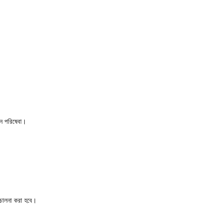
াইন পরিষেবা।
িচালনা করা হবে।