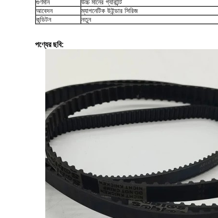
গুণমান
উচ্চ মানের গ্যারান্টি
আবেদন
ম্যাগনেটিক উইন্ডার সিরিজ
কন্ডিটন
নতুন
পণ্যের ছবি: