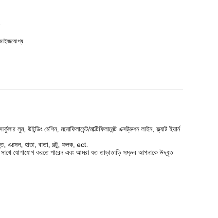
টমাইজযোগ্য
, উইন্ডিং মেশিন, মনোফিলামেন্ট/মাল্টিফিলামেন্ট এক্সট্রুশন লাইন, ফ্ল্যাট ইয়ার্ন
্ত, এক্সেল, হাতা, বাতা, বল্টু, ফলক, ect.
মাদের সাথে যোগাযোগ করতে পারেন এবং আমরা যত তাড়াতাড়ি সম্ভব আপনাকে উদ্ধৃত