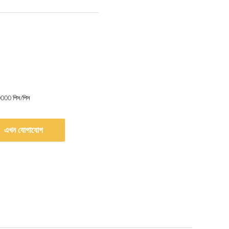
0000 পিস/পিস
এখন যোগাযোগ