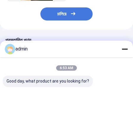
চালিয়ে
প্রস্তাবিত পণ্য
admin
6:53 AM
Good day, what product are you looking for?
6s RX6 বৃত্তাকার তাঁত
কাস্টমাইজ স্প্রিং লং / স্বল্প
স্বনির্ধারিত স্প্রিং লম্বা 
রিপেয়ার পার্টস জন্য প্লাস্টিকের
টেনশন স্প্রিং জন্য ঘূর্ণন মেশিনের
টেনশন স্প্রিং জন্য ছো
সন্নিবেশ আঙ্গুল ধারক
জন্য খুচরা যন্ত্রাংশ
বৃত্তাকার তাঁত খুচরা যন্ত
ভালো দাম
ভালো দাম
ভালো দাম