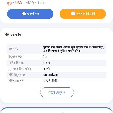
মূল্য：USD
MOQ：1 সেট
ভালো দাম
এখন যোগাযোগ
পণ্যের বর্ণনা
,
,
কৃত্রিম ঘাস টাফটিং মেশিন
সুতা কৃত্রিম ঘাস উৎপাদন লাইন
হাইলাইট
36 কিলোওয়াট কৃত্রিম ঘাস টাফটার
উৎপত্তি স্থল
চীন
ডেলিভারি সময়
3 মাস
ন্যূনতম চাহিদার পরিমাণ
1 সেট
পরিচিতিমুলক নাম
unitedwin
পরিশোধের শর্ত
এল/সি, টি/টি
আরো দেখুন