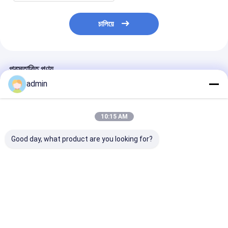
চালিয়ে
প্রস্তাবিত পণ্য
admin
10:15 AM
Good day, what product are you looking for?
কৃত্রিম ঘাস উৎপাদন লাইন
টার্ফ কৃত্রিম ঘাস আঠালো মেশিন
কৃত্রিম ঘাস সেলাই মে
100kg/H
ব্যাকিং আঠালো আঠালো আবরণ
মাদুর উত্পাদন লাইন
মেশিন 4m TPR 
ভালো দাম
ভালো দাম
ভালো দাম