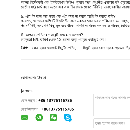
আমরা নির্দেশাবলী এবং ইনস্টলেশন ভিডিও প্রদান করব।স্থানীয় এলাকায় যদি ক্রেত
হোটেল সহ) চার্জ বহন করতে হবে এবং চীন থেকে ফেরত টিকিট। ব্যবহারকারীর কারখা
5. এটা কি কাজ করা সহজ এবং এটা কাজ না করলে আমি কি করতে পারি?
প্রথমত, আমাদের মেশিনটি স্থিতিশীল এবং একজন লোক দ্বারা পরিচালনা করা সহজ,
পরামর্শ দিই, এবং যদি কিছু ভুল হয়ে থাকে, আপনি আমাদের কল করতে পারেন, ভিড
6. আপনার মেশিনের ওয়ারেন্টি সময়কাল কতক্ষণ?
বিক্রেতা B/L তারিখ থেকে 13 মাসের জন্য পণ্যের ওয়ারেন্টি দেয়।
ট্যাগ:
বোনা ব্যাগ অফসেট প্রিন্টিং মেশিন
,
সিমেন্ট ব্যাগ বোনা স্যাক ফ্লেক্সো প্রি
যোগাযোগের ঠিকানা
James
ফোন নম্বর :
+86 13775115785
হোয়াটসঅ্যাপ :
+
8613775115785