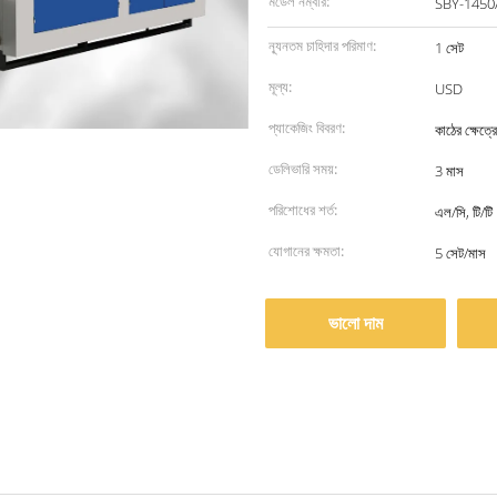
মডেল নম্বার:
SBY-1450
ন্যূনতম চাহিদার পরিমাণ:
1 সেট
মূল্য:
USD
প্যাকেজিং বিবরণ:
কাঠের ক্ষেত্রে
ডেলিভারি সময়:
3 মাস
পরিশোধের শর্ত:
এল/সি, টি/টি
যোগানের ক্ষমতা:
5 সেট/মাস
ভালো দাম