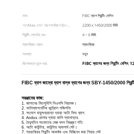
নাম:
FIBC ব্যাগ প্রিন্টিং মেশিন
<i>Max.</i> <b>সর্বোচ্চ</b>
2200 x 1450/2000 মিমি
<i>feeding area</i> <b>খাওয়ানোর
প্রিন্টিং প্লেটের বেধ:
4 ~ 6 মিমি
এলাকা</b>:
স্বয়ংক্রিয় গ্রেড:
স্বয়ংক্রিয়
অবস্থা:
নতুন
FIBC ব্যাগের জন্য প্রিন্টিং মেশিন
12
বিশেষভাবে তুলে ধরা:
,
FIBC ব্যাগ জাম্বো ব্যাগ বাল্ক ব্যাগের জন্য SBY-1450/2000 প্রিন্টি
সরঞ্জামের কাজ:
1. জাপানের মিতসুবিশি পিএলসি নিয়ামক।
2. ফটোম্যাগনেটিক কন্ট্রোল পজিশনিং
3. সংযোগ বায়ুসংক্রান্ত দ্বারা অটো ফিড ব্যাগ.
4. Anilox রোলার দ্বারা কালি স্থানান্তর.
5. বৈদ্যুতিন সংকেতের মেরু বদল নিয়ন্ত্রণ গতি.
6. অটো কাউন্টার, কাউন্টার অ্যালার্ম সেট।
7. স্বয়ংক্রিয় প্রিন্টিং আকর্ষক এবং বিচ্ছিন্ন করা গিয়ার সেট