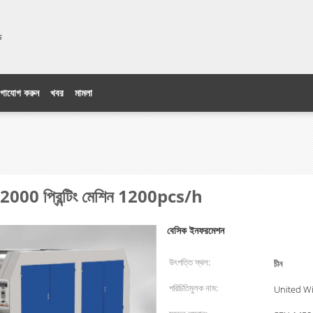
িটেড
গাযোগ করুন
খবর
মামলা
/2000 প্রিন্টিং মেশিন 1200pcs/h
বেসিক ইনফরমেশন
উৎপত্তি স্থল:
চীন
পরিচিতিমুলক নাম:
United W