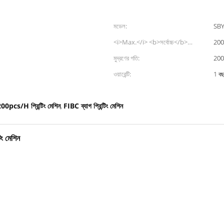
মডেল:
SBY
<i>Max.</i> <b>সর্বোচ্চ</b>
200
<i>printing area</i> <b>মুদ্রণ
মুদ্রণের গতি:
200
এলাকা</b>:
ওয়ারেন্টি:
1 ব
00pcs/H প্রিন্টিং মেশিন
FIBC ব্যাগ প্রিন্টিং মেশিন
,
ং মেশিন