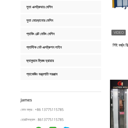
সুতা এক্সট্রুডার মেশিন
সুতা মোচড়ানোর মেশিন
প্যাকিং বেল্ট মেকিং মেশিন
পিই বর্জ্য ফি
প্লাস্টিক নেট এক্সট্রুশন লাইন
ভ্যাকুয়াম ফ্রিজ ড্রায়ার
প্যাকেজিং যন্ত্রপাতি সরঞ্জাম
James
ফোন নম্বর :
+86 13775115785
হোয়াটসঅ্যাপ :
8613775115785