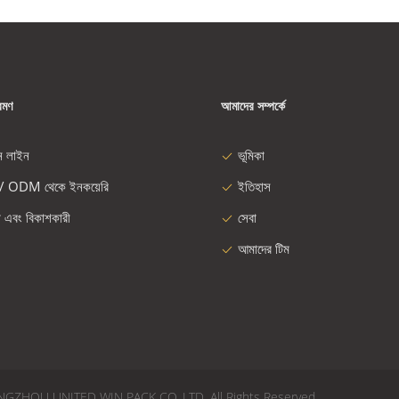
রমণ
আমাদের সম্পর্কে
ন লাইন
ভূমিকা
/ ODM থেকে ইনকয়েরি
ইতিহাস
া এবং বিকাশকারী
সেবা
আমাদের টিম
026 CHANGZHOU UNITED WIN PACK CO.,LTD. All Rights Reserved.