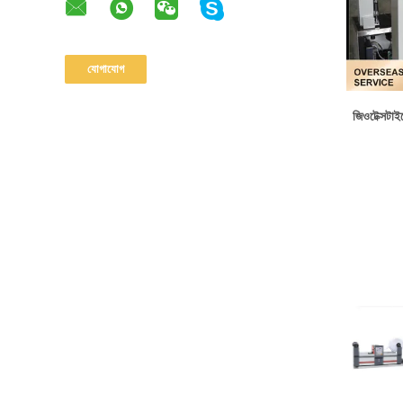
জিওটেক্সটাইল