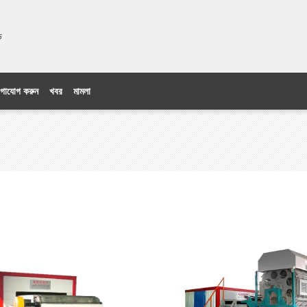
িটেড
গাযোগ করুন
খবর
মামলা