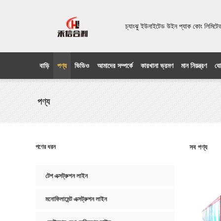
চ্যাংঝু ইউনাইটেড উইন প্যাক কোং লিম
বাড়ি
পণ্য
ভিডিও
আমাদের সম্পর্কে
কারখানা ভ্রমণ
মান নিয়ন্ত্রণ
যো
পণ্য
পণের ধরন
সব পণ্য
টেপ এক্সট্রুশন লাইন
মনোফিলামেন্ট এক্সট্রুশন লাইন