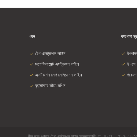
ধরন
কারখানা ভ্
টেপ এক্সট্রুশন লাইন
উৎপাদ
মনোফিলামেন্ট এক্সট্রুশন লাইন
ই এম 
এক্সট্রুশন লেপ লেমিনেশন লাইন
গবেষণ
বৃত্তাকার তাঁত মেশিন
চীন ভাল গুণমান টেপ এক্সট্রুশন লাইন সরবরাহকারী. © 2021 - 2