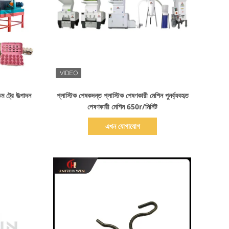
বিস্তারিত দেখাও
িম ট্রে উত্পাদন
প্লাস্টিক পেষকদন্ত প্লাস্টিক পেষণকারী মেশিন পুনর্ব্যবহৃত
পেষণকারী মেশিন 650r/মিনিট
এখন যোগাযোগ