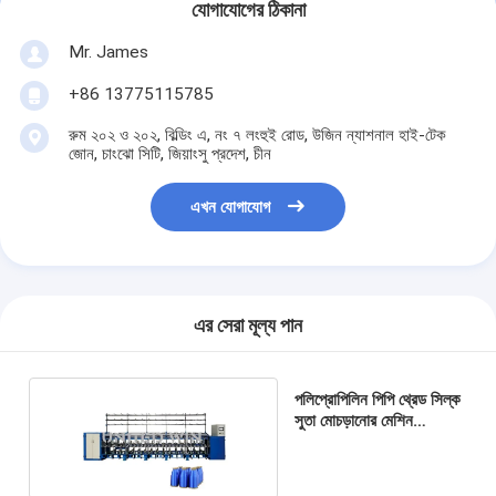
যোগাযোগের ঠিকানা
Mr. James
+86 13775115785
রুম ২০২ ও ২০২, বিল্ডিং এ, নং ৭ লংহুই রোড, উজিন ন্যাশনাল হাই-টেক
জোন, চাংঝো সিটি, জিয়াংসু প্রদেশ, চীন
এখন যোগাযোগ
এর সেরা মূল্য পান
পলিপ্রোপিলিন পিপি থ্রেড সিল্ক
সুতা মোচড়ানোর মেশিন
প্রস্তুতকারক টুইন টুইস্টার