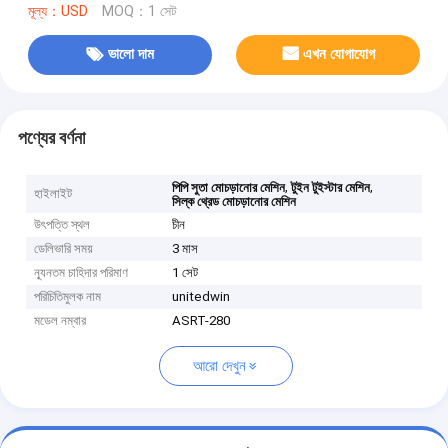
মূল্য：USD
MOQ：1 সেট
ভালো দাম
এখন যোগাযোগ
পণ্যের বর্ণনা
,
,
পিপি সুতা মোচড়ানোর মেশিন
টুইন টুইস্টার মেশিন
হাইলাইট
সিল্ক থ্রেড মোচড়ানোর মেশিন
উৎপত্তি স্থল
চীন
ডেলিভারি সময়
3 মাস
ন্যূনতম চাহিদার পরিমাণ
1 সেট
পরিচিতিমুলক নাম
unitedwin
মডেল নম্বার
ASRT-280
আরো দেখুন