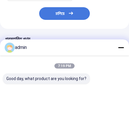
চালিয়ে
প্রস্তাবিত পণ্য
admin
7:19 PM
Good day, what product are you looking for?
সুতি মোপ সুতা মোচড়ানোর মেশিন
নাইলন পলিয়েস্টার PA PET
2400r/মিনিট ফিলামেন্ট 
থ্রেড টুইন টুইস্টার 3000r
PP রিং স্পিনিং টু-ফর-ওয়ান
ওয়ান টুইস্টিং মেশিনের
মিনিট
টুইস্টিং মেশিন
ভালো দাম
ভালো দাম
ভালো দাম