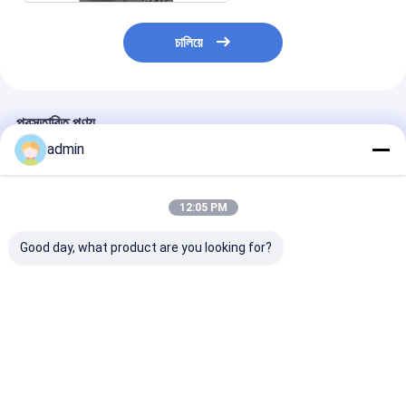
চালিয়ে
প্রস্তাবিত পণ্য
admin
12:05 PM
Good day, what product are you looking for?
PGL মেশিন স্প্রে ড্রায়ার
জিএইচএল হাই স্পিড মিক্সার
স্টেরাইল ফিল্টার ড্রায়ার
গ্রানুলেটর এক ধাপ ভ্যাকুয়াম
গ্রানুলেটর মেশিন খাদ্য সামগ্রী
স্টেইনলেস স্টিল ইলেক
ফ্রিজ ড্রায়ার 200kg H
ভ্যাকুয়াম ফ্রিজ ড্রায়ার 200
ফ্রায়ার ভ্যাকুয়াম ফ্রি
37kw
কেজি ব্যাচ
2800mm 22kw
ভালো দাম
ভালো দাম
ভালো দাম