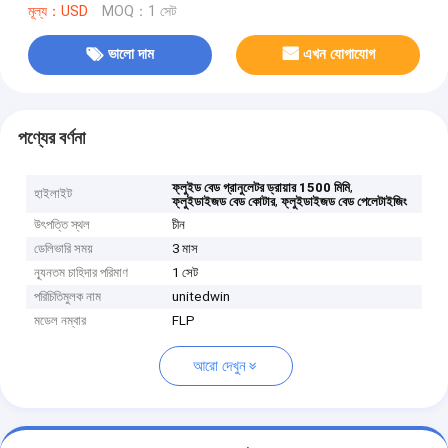
মূল্য：USD
MOQ：1 সেট
ভালো দাম
এখন যোগাযোগ
পণ্যের বর্ণনা
,
ফ্লুইড বেড গ্রানুলেটর ড্রায়ার 1500 মিমি
হাইলাইট
,
ফ্লুইডাইজড বেড কোটার
ফ্লুইডাইজড বেড পেলেটাইজিং
উৎপত্তি স্থল
চীন
ডেলিভারি সময়
3 মাস
ন্যূনতম চাহিদার পরিমাণ
1 সেট
পরিচিতিমুলক নাম
unitedwin
মডেল নম্বার
FLP
আরো দেখুন