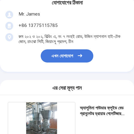
যোগাযোগের ঠিকানা
Mr. James
+86 13775115785
রুম ২০২ ও ২০২, বিল্ডিং এ, নং ৭ লংহুই রোড, উজিন ন্যাশনাল হাই-টেক
জোন, চাংঝো সিটি, জিয়াংসু প্রদেশ, চীন
এখন যোগাযোগ
এর সেরা মূল্য পান
অ্যালুমিনা পাউডার ফ্লুইড বেড
গ্রানুলেটর ড্রায়ার পেলেটিজার
কোটার 1500 মিমি