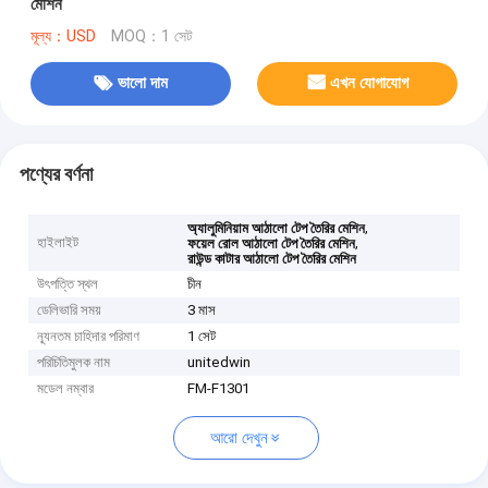
মেশিন
মূল্য：USD
MOQ：1 সেট
ভালো দাম
এখন যোগাযোগ
পণ্যের বর্ণনা
,
অ্যালুমিনিয়াম আঠালো টেপ তৈরির মেশিন
হাইলাইট
,
ফয়েল রোল আঠালো টেপ তৈরির মেশিন
রাউন্ড কাটার আঠালো টেপ তৈরির মেশিন
উৎপত্তি স্থল
চীন
ডেলিভারি সময়
3 মাস
ন্যূনতম চাহিদার পরিমাণ
1 সেট
পরিচিতিমুলক নাম
unitedwin
মডেল নম্বার
FM-F1301
আরো দেখুন