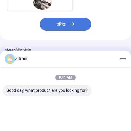
চালিয়ে
প্রস্তাবিত পণ্য
admin
9:41 AM
Good day, what product are you looking for?
উচ্চ নির্ভুলতা টেপ রোল স্লিটার
সুপার ক্লিয়ার কম্প্যাক্ট টেপ
বায়ুসংক্রান্ত ধ্রুবক ট
OPP শব্দহীন টেপ জন্য
স্লিটিং মেশিন OPP সাউন্ডলেস
ক্রমাগত চলমান
বায়ুসংক্রান্ত টেনশন নিয়ন্ত্রণ
টেপের জন্য নির্ভুল কাটিং এবং
স্থিতিশীল চালনা
ভালো দাম
ভালো দাম
ভালো দাম