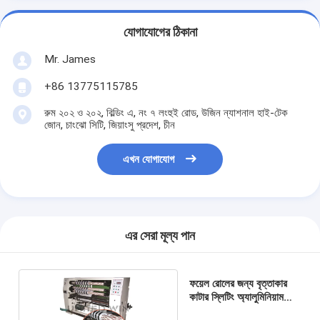
যোগাযোগের ঠিকানা
Mr. James
+86 13775115785
রুম ২০২ ও ২০২, বিল্ডিং এ, নং ৭ লংহুই রোড, উজিন ন্যাশনাল হাই-টেক
জোন, চাংঝো সিটি, জিয়াংসু প্রদেশ, চীন
এখন যোগাযোগ
এর সেরা মূল্য পান
ফয়েল রোলের জন্য বৃত্তাকার
কাটার স্লিটিং অ্যালুমিনিয়াম
আঠালো টেপ তৈরির মেশিন