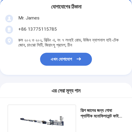
যোগাযোগের ঠিকানা
Mr. James
+86 13775115785
রুম ২০২ ও ২০২, বিল্ডিং এ, নং ৭ লংহুই রোড, উজিন ন্যাশনাল হাই-টেক
জোন, চাংঝো সিটি, জিয়াংসু প্রদেশ, চীন
এখন যোগাযোগ
এর সেরা মূল্য পান
শিল্প জালের জন্য পোষা
প্লাস্টিক মনোফিলামেন্ট ফাইবার
টেপ এক্সট্রুশন মেশিন