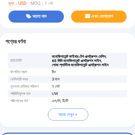
মূল্য：USD
MOQ：1 সেট
ভালো দাম
এখন যোগাযোগ
পণ্যের বর্ণনা
,
মনোফিলামেন্ট ফাইবার টেপ এক্সট্রুশন মেশিন
হাইলাইট
,
65 মিমি মনোফিলামেন্ট এক্সট্রুশন লাইন
পোষা প্লাস্টিক মনোফিলামেন্ট এক্সট্রুশন লাইন
উৎপত্তি স্থল
চীন
ডেলিভারি সময়
3 মাস
ন্যূনতম চাহিদার পরিমাণ
1 সেট
পরিচিতিমুলক নাম
UW
পরিশোধের শর্ত
এল/সি, টি/টি
আরো দেখুন