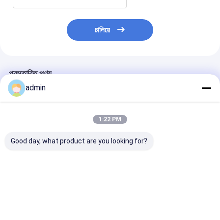
চালিয়ে
প্রস্তাবিত পণ্য
admin
1:22 PM
Good day, what product are you looking for?
ব্রাশের জন্য উচ্চ উৎপাদন ক্ষমতা
জিপ মনোফিলামেন্ট এক্সট্রুশন
দড়ি বুরুশ জন্য
একক স্ট্র্যান্ড এক্সট্রুডার লাইন
লাইন পিইটি ফাস্টেনার মেকিং
Polypropylene প
মেশিন
HDPE মনোফিলামেন্ট
এক্সট্রুশন লাইন
ভালো দাম
ভালো দাম
ভালো দাম