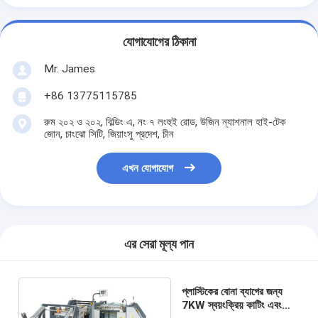
যোগাযোগের ঠিকানা
Mr. James
+86 13775115785
রুম ২০২ ও ২০২, বিল্ডিং এ, নং ৭ লংহুই রোড, উজিন ন্যাশনাল হাই-টেক
জোন, চাংঝো সিটি, জিয়াংসু প্রদেশ, চীন
এখন যোগাযোগ
এর সেরা মূল্য পান
প্লাস্টিকের বোনা ব্যাগের জন্য
7KW স্বয়ংক্রিয় কাটিং এবং