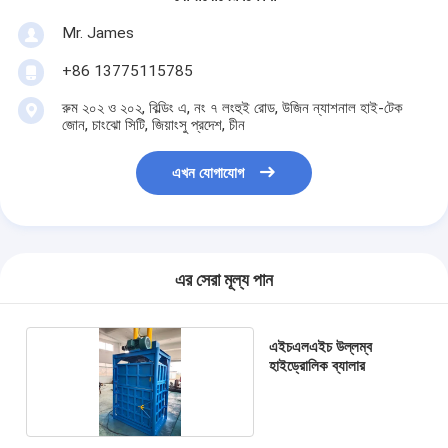
Mr. James
+86 13775115785
রুম ২০২ ও ২০২, বিল্ডিং এ, নং ৭ লংহুই রোড, উজিন ন্যাশনাল হাই-টেক
জোন, চাংঝো সিটি, জিয়াংসু প্রদেশ, চীন
এখন যোগাযোগ
এর সেরা মূল্য পান
এইচএলএইচ উল্লম্ব
হাইড্রোলিক ব্যালার