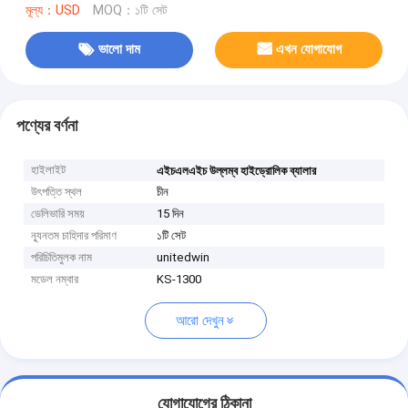
মূল্য：USD
MOQ：১টি সেট
ভালো দাম
এখন যোগাযোগ
পণ্যের বর্ণনা
হাইলাইট
এইচএলএইচ উল্লম্ব হাইড্রোলিক ব্যালার
উৎপত্তি স্থল
চীন
ডেলিভারি সময়
15 দিন
ন্যূনতম চাহিদার পরিমাণ
১টি সেট
পরিচিতিমুলক নাম
unitedwin
মডেল নম্বার
KS-1300
আরো দেখুন
যোগাযোগের ঠিকানা