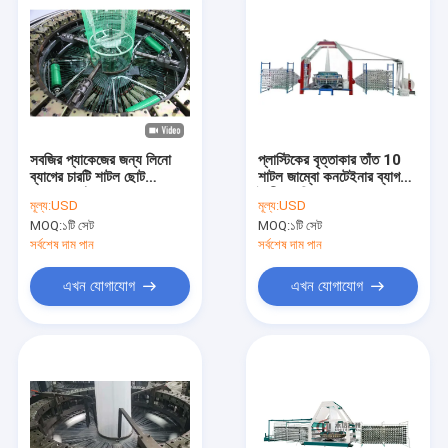
সবজির প্যাকেজের জন্য লিনো
প্লাস্টিকের বৃত্তাকার তাঁত 10
ব্যাগের চারটি শাটল ছোট
শাটল জাম্বো কনটেইনার ব্যাগ
বৃত্তাকার তাঁত
তৈরীর মেশিন
মূল্য:
USD
মূল্য:
USD
MOQ:
১টি সেট
MOQ:
১টি সেট
সর্বশেষ দাম পান
সর্বশেষ দাম পান
এখন যোগাযোগ
এখন যোগাযোগ
বাড়ি
পণ্য
ভিডিও