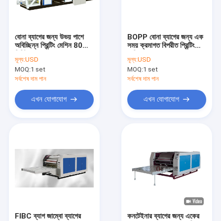
আমাদের সম্পর্কে
কারখানা ভ্রমণ
বোনা ব্যাগের জন্য উভয় পাশে
BOPP বোনা ব্যাগের জন্য এক
অবিচ্ছিন্ন প্রিন্টিং মেশিন 80m/
সময় ক্রমাগত বিপরীত প্রিন্টিং
মান নিয়ন্ত্রণ
মিনিট
মেশিন
মূল্য:
USD
মূল্য:
USD
MOQ:
1 set
MOQ:
1 set
যোগাযোগ করুন
সর্বশেষ দাম পান
সর্বশেষ দাম পান
খবর
এখন যোগাযোগ
এখন যোগাযোগ
মামলা
উদ্ধৃতির জন্য আবেদন
টেপ এক্সট্রুশন লাইন
মনোফিলামেন্ট এক্সট্রুশন লাইন
FIBC ব্যাগ জাম্বো ব্যাগের
কনটেইনার ব্যাগের জন্য একের