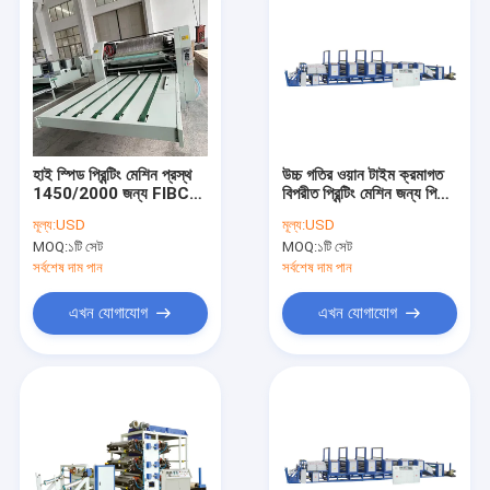
হাই স্পিড প্রিন্টিং মেশিন প্রস্থ
উচ্চ গতির ওয়ান টাইম ক্রমাগত
1450/2000 জন্য FIBC
বিপরীত প্রিন্টিং মেশিন জন্য পিপি
ব্যাগ জাম্বো ব্যাগ
বোনা ব্যাগ
মূল্য:
USD
মূল্য:
USD
1200pcs/H
MOQ:
১টি সেট
MOQ:
১টি সেট
সর্বশেষ দাম পান
সর্বশেষ দাম পান
এখন যোগাযোগ
এখন যোগাযোগ
বাড়ি
পণ্য
ভিডিও