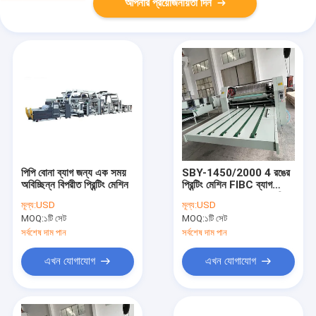
আপনার প্রয়োজনীয়তা দিন
পিপি বোনা ব্যাগ জন্য এক সময়
SBY-1450/2000 4 রঙের
অবিচ্ছিন্ন বিপরীত প্রিন্টিং মেশিন
প্রিন্টিং মেশিন FIBC ব্যাগ
(জুম্বো ব্যাগ) এর জন্য, প্রতি
মূল্য:
USD
মূল্য:
USD
ঘন্টায় 1200 পিস, স্বয়ংক্রিয়
MOQ:
১টি সেট
MOQ:
১টি সেট
সংগ্রহ সহ
সর্বশেষ দাম পান
সর্বশেষ দাম পান
এখন যোগাযোগ
এখন যোগাযোগ