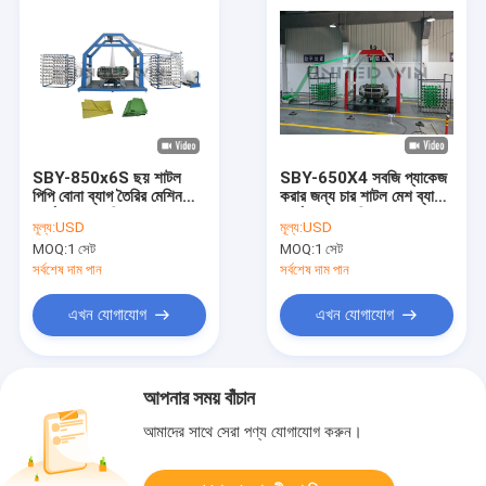
SBY-850x6S ছয় শাটল
SBY-650X4 সবজি প্যাকেজ
পিপি বোনা ব্যাগ তৈরির মেশিন
করার জন্য চার শাটল মেশ ব্যাগ
সার্কুলার লুম মেশিন
সার্কুলার লুম মেশিন
মূল্য:
USD
মূল্য:
USD
MOQ:
1 সেট
MOQ:
1 সেট
সর্বশেষ দাম পান
সর্বশেষ দাম পান
এখন যোগাযোগ
এখন যোগাযোগ
আপনার সময় বাঁচান
আমাদের সাথে সেরা পণ্য যোগাযোগ করুন।