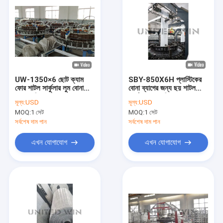
UW-1350×6 ছোট ক্যাম
SBY-850X6H প্লাস্টিকের
ফোর শাটল সার্কুলার লুম বোনা
বোনা ব্যাগের জন্য ছয় শাটল
ব্যাগ মেকিং মেশিন
সার্কুলার লুম মেশিন
মূল্য:
USD
মূল্য:
USD
MOQ:
1 সেট
MOQ:
1 সেট
সর্বশেষ দাম পান
সর্বশেষ দাম পান
এখন যোগাযোগ
এখন যোগাযোগ
বাড়ি
পণ্য
ভিডিও