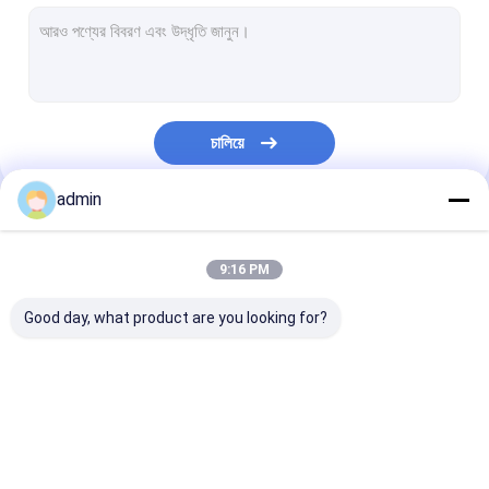
এক্সট্রুশন লেপ লেমিনেশন লাইন
বৃত্তাকার তাঁত মেশিন
FIBC ব্যাগ তৈরির মেশিন
চালিয়ে
কৃত্রিম ঘাস উৎপাদন লাইন
admin
বৃত্তাকার তাঁতের খুচরা যন্ত্রাংশ
আমাদের বিভাগসমূহ
তর্পণ তৈরির মেশিন
9:16 PM
স্বয়ংক্রিয় কাটিং এবং সেলাই মেশিন
Good day, what product are you looking for?
বোনা বস্তা ফ্লেক্সো প্রিন্টিং মেশিন
জলবাহী বিলিং প্রেস মেশিন
টেপ এক্সট্রুশন লাইন
মনোফিলামেন্ট এক্সট্রুশন লাইন
এক্সট্রুশন লেপ লেমি
আঠালো টেপ মেকিং মেশিন