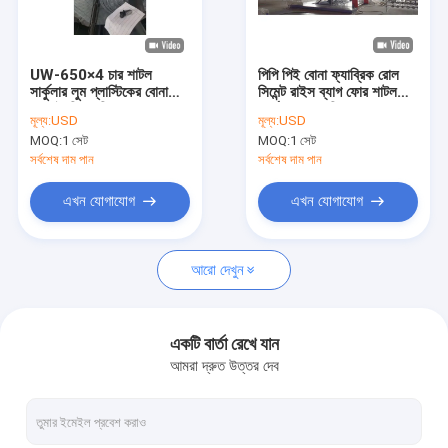
আমাদের সম্পর্কে
কারখানা ভ্রমণ
UW-650×4 চার শাটল
পিপি পিই বোনা ফ্যাব্রিক রোল
সার্কুলার লুম প্লাস্টিকের বোনা
সিমেন্ট রাইস ব্যাগ ফোর শাটল
মান নিয়ন্ত্রণ
ব্যাগ তৈরির মেশিন
সার্কুলার লুম মেশিন
মূল্য:
USD
মূল্য:
USD
MOQ:
1 সেট
MOQ:
1 সেট
যোগাযোগ করুন
সর্বশেষ দাম পান
সর্বশেষ দাম পান
খবর
এখন যোগাযোগ
এখন যোগাযোগ
মামলা
আরো দেখুন
উদ্ধৃতির জন্য আবেদন
একটি বার্তা রেখে যান
আমরা দ্রুত উত্তর দেব
টেপ এক্সট্রুশন লাইন
মনোফিলামেন্ট এক্সট্রুশন লাইন