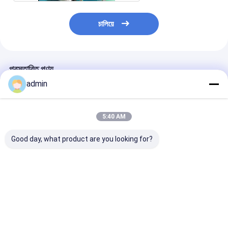
চালিয়ে
প্রস্তাবিত পণ্য
admin
5:40 AM
Good day, what product are you looking for?
কার্পেট/সিলিং স্ট্রিপের জন্য
PET ইন্ডাস্ট্রিয়াল স্পিনিং
3000মি/মিনিট পলিপ্
নাইলন পলিয়েস্টার পলিপ্রোপিলিন
মেশিন 3500m/মিনিট
এফডিওয়াই উচ্চ শক্তির
বিসিএফ স্পিনিং মেশিন
স্বয়ংক্রিয় পলিয়েস্টার
মেশিন
ভালো দাম
ভালো দাম
ভালো দাম