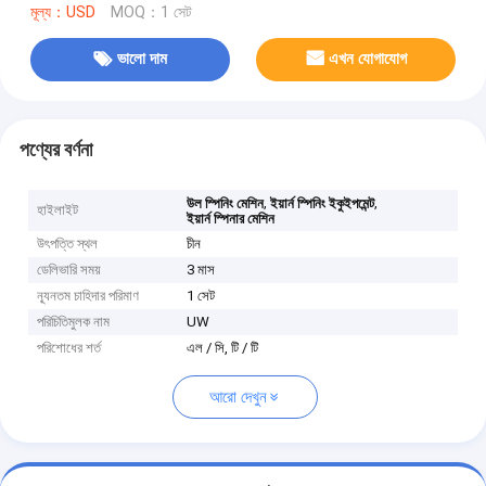
মূল্য：USD
MOQ：1 সেট
ভালো দাম
এখন যোগাযোগ
পণ্যের বর্ণনা
,
,
উল স্পিনিং মেশিন
ইয়ার্ন স্পিনিং ইকুইপমেন্ট
হাইলাইট
ইয়ার্ন স্পিনার মেশিন
উৎপত্তি স্থল
চীন
ডেলিভারি সময়
3 মাস
ন্যূনতম চাহিদার পরিমাণ
1 সেট
পরিচিতিমুলক নাম
UW
পরিশোধের শর্ত
এল / সি, টি / টি
আরো দেখুন