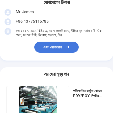
যোগাযোগের ঠিকানা
Mr. James
+86 13775115785
রুম ২০২ ও ২০২, বিল্ডিং এ, নং ৭ লংহুই রোড, উজিন ন্যাশনাল হাই-টেক
জোন, চাংঝো সিটি, জিয়াংসু প্রদেশ, চীন
এখন যোগাযোগ
এর সেরা মূল্য পান
পলিয়েস্টার ফর্মুলা বোতল
FDY/POY স্পিনিং
মেশিনের সরঞ্জাম