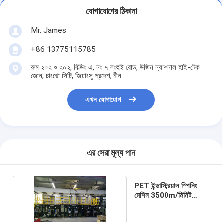
যোগাযোগের ঠিকানা
Mr. James
+86 13775115785
রুম ২০২ ও ২০২, বিল্ডিং এ, নং ৭ লংহুই রোড, উজিন ন্যাশনাল হাই-টেক
জোন, চাংঝো সিটি, জিয়াংসু প্রদেশ, চীন
এখন যোগাযোগ
এর সেরা মূল্য পান
PET ইন্ডাস্ট্রিয়াল স্পিনিং
মেশিন 3500m/মিনিট
স্বয়ংক্রিয় পলিয়েস্টার