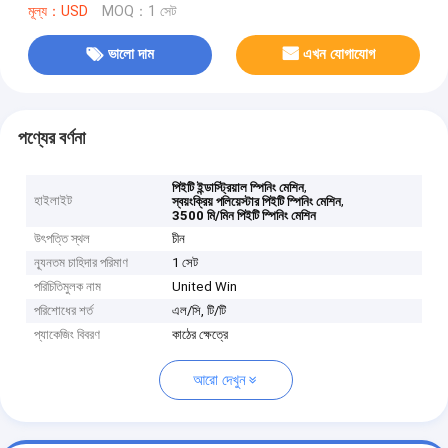
মূল্য：USD
MOQ：1 সেট
ভালো দাম
এখন যোগাযোগ
পণ্যের বর্ণনা
,
পিইটি ইন্ডাস্ট্রিয়াল স্পিনিং মেশিন
হাইলাইট
,
স্বয়ংক্রিয় পলিয়েস্টার পিইটি স্পিনিং মেশিন
3500 মি/মিন পিইটি স্পিনিং মেশিন
উৎপত্তি স্থল
চীন
ন্যূনতম চাহিদার পরিমাণ
1 সেট
পরিচিতিমুলক নাম
United Win
পরিশোধের শর্ত
এল/সি, টি/টি
প্যাকেজিং বিবরণ
কাঠের ক্ষেত্রে
আরো দেখুন