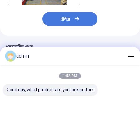
চালিয়ে
প্রস্তাবিত পণ্য
admin
1:53 PM
Good day, what product are you looking for?
পলিয়েস্টার ফর্মুলা বোতল
কার্পেট/সিলিং স্ট্রিপের জন্য
3000মি/মিনিট পলিপ্
FDY/POY স্পিনিং মেশিনের
নাইলন পলিয়েস্টার পলিপ্রোপিলিন
এফডিওয়াই উচ্চ শক্তির
সরঞ্জাম
বিসিএফ স্পিনিং মেশিন
মেশিন
ভালো দাম
ভালো দাম
ভালো দাম